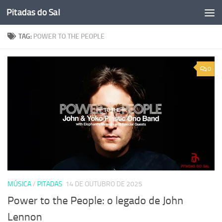
Pitadas do Sal
Skip to content
TAG:
POWER TO THE PEOPLE
0
MÚSICA
/
PITADAS
14 DE OUTUBRO DE 2025
Power to the People: o legado de John
Lennon