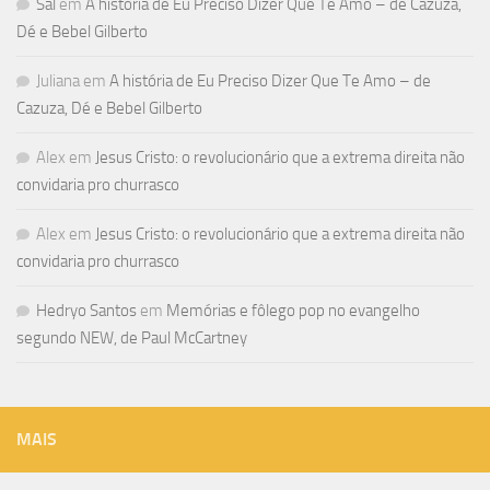
Sal
em
A história de Eu Preciso Dizer Que Te Amo – de Cazuza,
Dé e Bebel Gilberto
Juliana
em
A história de Eu Preciso Dizer Que Te Amo – de
Cazuza, Dé e Bebel Gilberto
Alex
em
Jesus Cristo: o revolucionário que a extrema direita não
convidaria pro churrasco
Alex
em
Jesus Cristo: o revolucionário que a extrema direita não
convidaria pro churrasco
Hedryo Santos
em
Memórias e fôlego pop no evangelho
segundo NEW, de Paul McCartney
MAIS