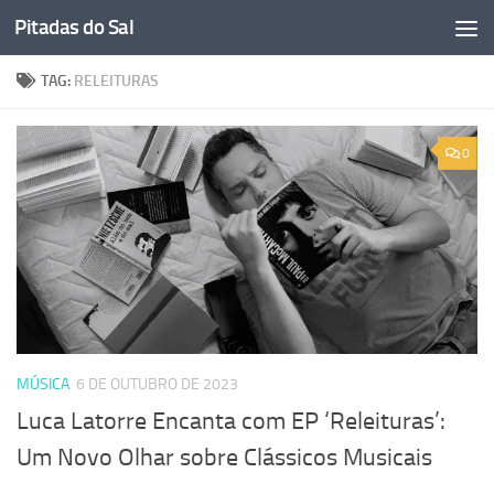
Pitadas do Sal
Skip to content
TAG:
RELEITURAS
0
MÚSICA
6 DE OUTUBRO DE 2023
Luca Latorre Encanta com EP ‘Releituras’:
Um Novo Olhar sobre Clássicos Musicais