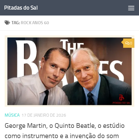
Pitadas do Sal
Skip to content
TAG:
ROCK ANOS 60
0
MÚSICA
17 DE JANEIRO DE 2026
George Martin, o Quinto Beatle, o estúdio
como instrumento e a invenção do som