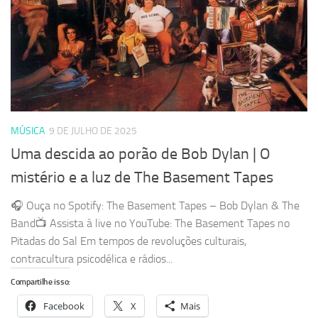
MÚSICA
9 DE JULHO DE 2025
Uma descida ao porão de Bob Dylan | O
mistério e a luz de The Basement Tapes
🎧 Ouça no Spotify: The Basement Tapes – Bob Dylan & The
Band📺 Assista à live no YouTube: The Basement Tapes no
Pitadas do Sal Em tempos de revoluções culturais,
contracultura psicodélica e rádios...
Compartilhe isso:
Facebook
X
Mais