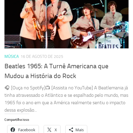
MÚSICA
16 DE AGOSTO DE 2025
Beatles 1965: A Turnê Americana que
Mudou a História do Rock
🎧 [Ouça no Spotify]📺 [Assista no YouTube] A Beatlemania já
tinha atravessado o Atlântico e se espalhado pelo mundo, mas
1965 foi o ano em que a América realmente sentiu o impacto
dessa explosão...
Compartilhe isso:
Facebook
X
Mais