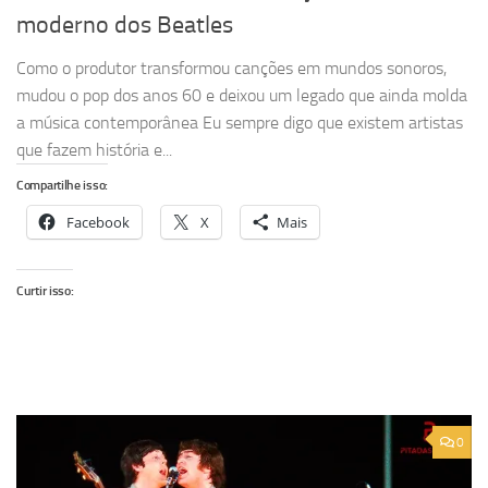
moderno dos Beatles
Como o produtor transformou canções em mundos sonoros,
mudou o pop dos anos 60 e deixou um legado que ainda molda
a música contemporânea Eu sempre digo que existem artistas
que fazem história e...
Compartilhe isso:
Facebook
X
Mais
Curtir isso:
0