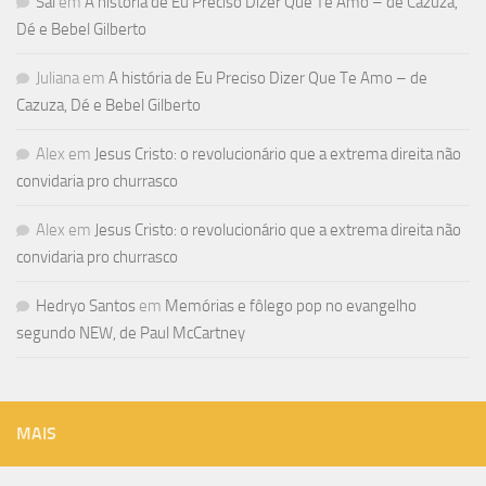
Sal
em
A história de Eu Preciso Dizer Que Te Amo – de Cazuza,
Dé e Bebel Gilberto
Juliana
em
A história de Eu Preciso Dizer Que Te Amo – de
Cazuza, Dé e Bebel Gilberto
Alex
em
Jesus Cristo: o revolucionário que a extrema direita não
convidaria pro churrasco
Alex
em
Jesus Cristo: o revolucionário que a extrema direita não
convidaria pro churrasco
Hedryo Santos
em
Memórias e fôlego pop no evangelho
segundo NEW, de Paul McCartney
MAIS