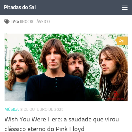
Pitadas do Sal
Skip to content
TAG:
#ROCKCLÁSSICO
0
MÚSICA
8 DE OUTUBRO DE 2025
Wish You Were Here: a saudade que virou
clássico eterno do Pink Floyd