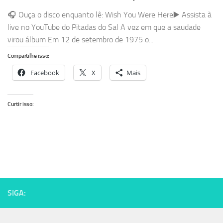
🎧 Ouça o disco enquanto lê: Wish You Were Here▶️ Assista à
live no YouTube do Pitadas do Sal A vez em que a saudade
virou álbum Em 12 de setembro de 1975 o...
Compartilhe isso:
Facebook
X
Mais
Curtir isso:
SIGA: