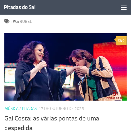
Pitadas do Sal
Skip to content
TAG:
RUBEL
0
MÚSICA
/
PITADAS
17 DE OUTUBRO DE 2025
Gal Costa: as várias pontas de uma
despedida