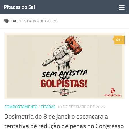
Pitadas do Sal
Skip to content
TAG:
TENTATIVA DE GOLPE
0
COMPORTAMENTO
/
PITADAS
18 DE DEZEMBRO DE 2025
Dosimetria do 8 de janeiro escancara a
tentativa de redução de penas no Congresso