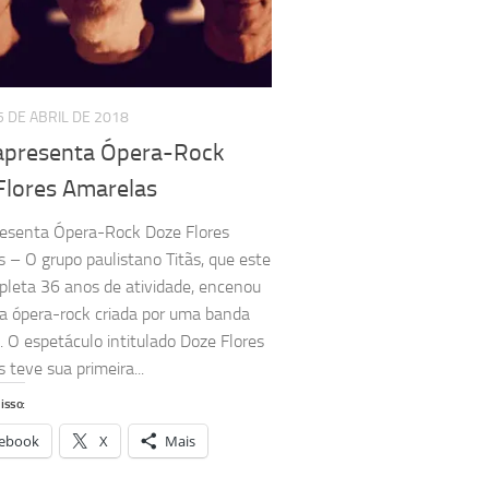
5 DE ABRIL DE 2018
 apresenta Ópera-Rock
Flores Amarelas
resenta Ópera-Rock Doze Flores
 – O grupo paulistano Titãs, que este
leta 36 anos de atividade, encenou
ra ópera-rock criada por uma banda
l. O espetáculo intitulado Doze Flores
 teve sua primeira...
isso:
ebook
X
Mais