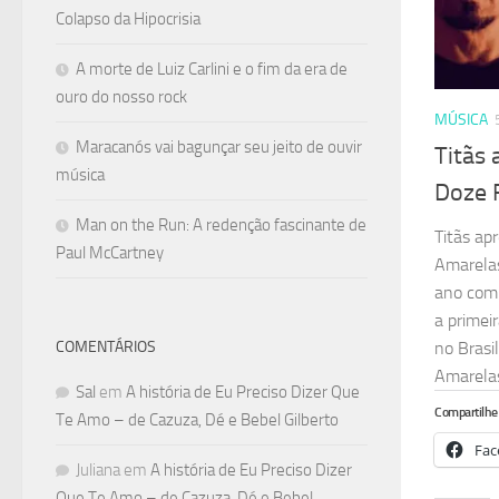
Colapso da Hipocrisia
A morte de Luiz Carlini e o fim da era de
ouro do nosso rock
MÚSICA
Maracanós vai bagunçar seu jeito de ouvir
Titãs
música
Doze 
Man on the Run: A redenção fascinante de
Titãs ap
Paul McCartney
Amarelas
ano comp
a primei
COMENTÁRIOS
no Brasi
Amarelas
Sal
em
A história de Eu Preciso Dizer Que
Compartilhe 
Te Amo – de Cazuza, Dé e Bebel Gilberto
Fac
Juliana
em
A história de Eu Preciso Dizer
Que Te Amo – de Cazuza, Dé e Bebel