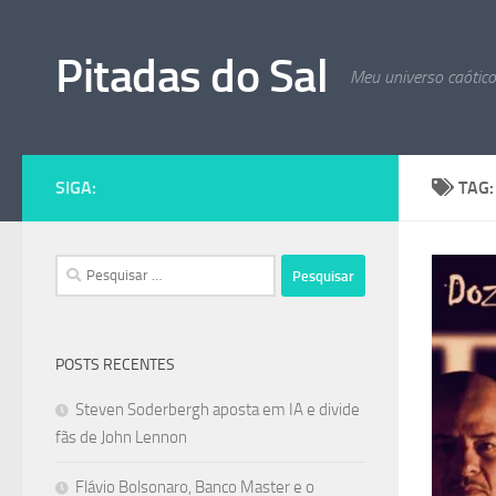
Skip to content
Pitadas do Sal
Meu universo caótic
SIGA:
TAG
Pesquisar
por:
POSTS RECENTES
Steven Soderbergh aposta em IA e divide
fãs de John Lennon
Flávio Bolsonaro, Banco Master e o