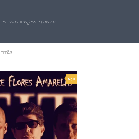
o em sons, imagens e palavras
:
TITÃS
0