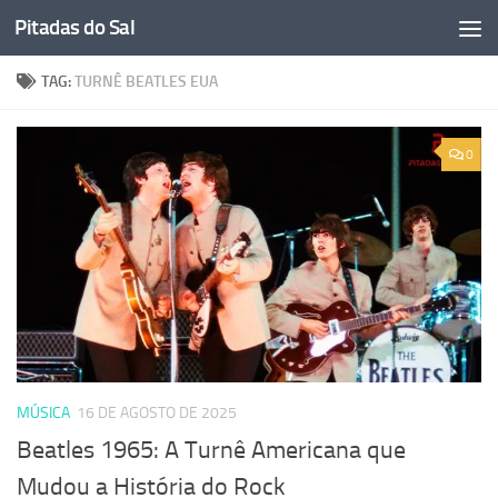
Pitadas do Sal
Skip to content
TAG:
TURNÊ BEATLES EUA
0
MÚSICA
16 DE AGOSTO DE 2025
Beatles 1965: A Turnê Americana que
Mudou a História do Rock