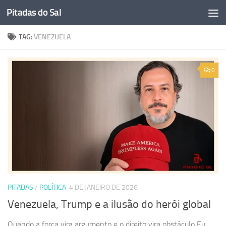
Pitadas do Sal
Skip to content
TAG:
VENEZUELA
0
PITADAS
/
POLÍTICA
4 DE JANEIRO DE 2026
Venezuela, Trump e a ilusão do herói global
Quando a força vira argumento e o direito vira obstáculo Eu