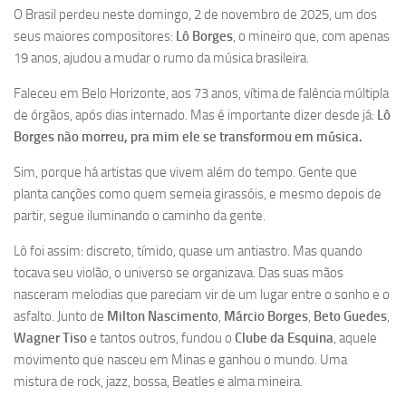
O Brasil perdeu neste domingo, 2 de novembro de 2025, um dos
seus maiores compositores:
Lô Borges
, o mineiro que, com apenas
19 anos, ajudou a mudar o rumo da música brasileira.
Faleceu em Belo Horizonte, aos 73 anos, vítima de falência múltipla
de órgãos, após dias internado. Mas é importante dizer desde já:
Lô
Borges não morreu, pra mim ele se transformou em música.
Sim, porque há artistas que vivem além do tempo. Gente que
planta canções como quem semeia girassóis, e mesmo depois de
partir, segue iluminando o caminho da gente.
Lô foi assim: discreto, tímido, quase um antiastro. Mas quando
tocava seu violão, o universo se organizava. Das suas mãos
nasceram melodias que pareciam vir de um lugar entre o sonho e o
asfalto. Junto de
Milton Nascimento
,
Márcio Borges
,
Beto Guedes
,
Wagner Tiso
e tantos outros, fundou o
Clube da Esquina
, aquele
movimento que nasceu em Minas e ganhou o mundo. Uma
mistura de rock, jazz, bossa, Beatles e alma mineira.