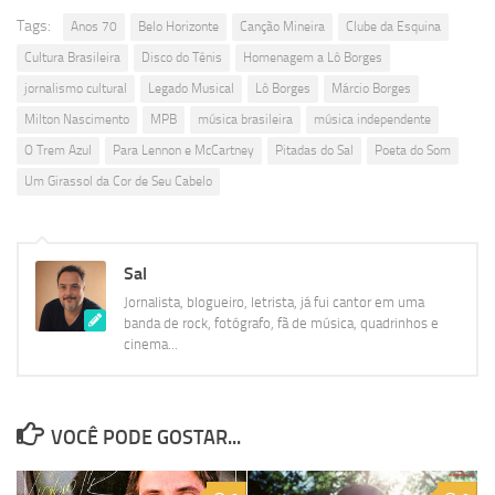
Tags:
Anos 70
Belo Horizonte
Canção Mineira
Clube da Esquina
Cultura Brasileira
Disco do Tênis
Homenagem a Lô Borges
jornalismo cultural
Legado Musical
Lô Borges
Márcio Borges
Milton Nascimento
MPB
música brasileira
música independente
O Trem Azul
Para Lennon e McCartney
Pitadas do Sal
Poeta do Som
Um Girassol da Cor de Seu Cabelo
Sal
Jornalista, blogueiro, letrista, já fui cantor em uma
banda de rock, fotógrafo, fã de música, quadrinhos e
cinema...
VOCÊ PODE GOSTAR...