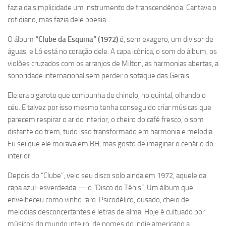
fazia da simplicidade um instrumento de transcendência. Cantava o
cotidiano, mas fazia dele poesia.
O álbum
“Clube da Esquina” (1972)
é, sem exagero, um divisor de
águas, e Lô está no coração dele. A capa icônica, o som do álbum, os
violões cruzados com os arranjos de Milton, as harmonias abertas, a
sonoridade internacional sem perder o sotaque das Gerais.
Ele era o garoto que compunha de chinelo, no quintal, olhando o
céu. E talvez por isso mesmo tenha conseguido criar músicas que
parecem respirar o ar do interior, o cheiro do café fresco, o som
distante do trem, tudo isso transformado em harmonia e melodia.
Eu sei que ele morava em BH, mas gosto de imaginar o cenário do
interior.
Depois do “Clube”, veio seu disco solo ainda em 1972, aquele da
capa azul-esverdeada — o “Disco do Tênis”. Um álbum que
envelheceu como vinho raro. Psicodélico, ousado, cheio de
melodias desconcertantes e letras de alma. Hoje é cultuado por
músicos do mundo inteiro, de nomes do indie americano a