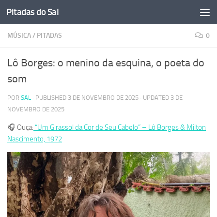
Pitadas do Sal
Skip to content
MÚSICA
/
PITADAS
0
Lô Borges: o menino da esquina, o poeta do
som
POR
SAL
· PUBLISHED
3 DE NOVEMBRO DE 2025
· UPDATED
3 DE
NOVEMBRO DE 2025
🎧 Ouça:
“Um Girassol da Cor de Seu Cabelo” – Lô Borges & Milton
Nascimento, 1972