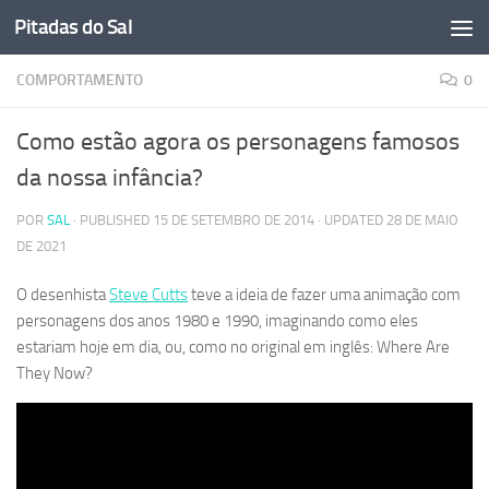
Pitadas do Sal
Skip to content
COMPORTAMENTO
0
Como estão agora os personagens famosos
da nossa infância?
POR
SAL
· PUBLISHED
15 DE SETEMBRO DE 2014
· UPDATED
28 DE MAIO
DE 2021
O desenhista
Steve Cutts
teve a ideia de fazer uma animação com
personagens dos anos 1980 e 1990, imaginando como eles
estariam hoje em dia, ou, como no original em inglês: Where Are
They Now?