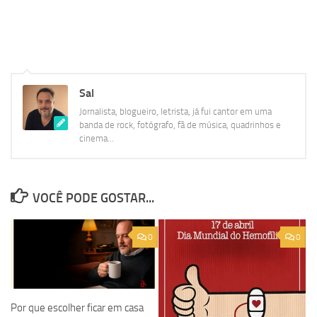
Sal
Jornalista, blogueiro, letrista, já fui cantor em uma
banda de rock, fotógrafo, fã de música, quadrinhos e
cinema...
VOCÊ PODE GOSTAR...
0
0
Por que escolher ficar em casa