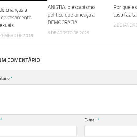
ANISTIA: o escapismo
Por que es
de crianças a
político que ameaça a
casa faz t
 de casamento
DEMOCRACIA
exuais
2 DE JANEIR
6 DE AGOSTO DE 2025
EZEMBRO DE 2018
 UM COMENTÁRIO
tário
*
e
*
E-mail
*