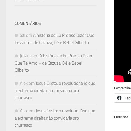
COMENTÁRIOS
Sal
em
A história de Eu Preciso Dizer Que
Te Amo – de Cazuza, Dé e Bebel Gilberto
Juliana
em
A história de Eu Preciso Dizer
Que Te Amo – de Cazuza, Dé e Bebel
Gilberto
Alex
em
Jesus Cristo: o revolucionário que
Compartilhe 
a extrema direita não convidaria pro
churrasco
Fac
Alex
em
Jesus Cristo: o revolucionário que
Curtir isso:
a extrema direita não convidaria pro
churrasco