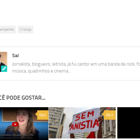
ampanha
Criança
Sal
Jornalista, blogueiro, letrista, já fui cantor em uma banda de rock, f
música, quadrinhos e cinema...
Ê PODE GOSTAR...
0
0