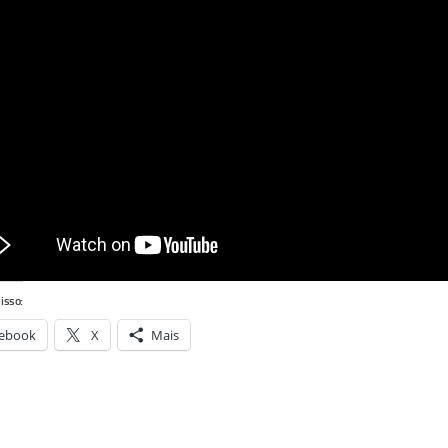
isso:
ebook
X
Mais