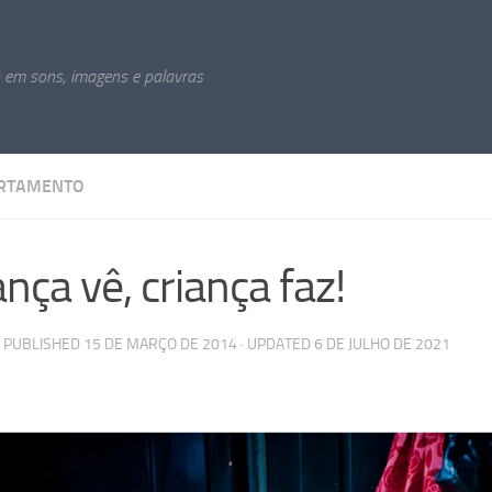
o em sons, imagens e palavras
RTAMENTO
ança vê, criança faz!
· PUBLISHED
15 DE MARÇO DE 2014
· UPDATED
6 DE JULHO DE 2021