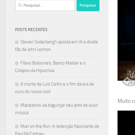
Pesquisar
por:
POSTS RECENTES
Steven Soderbergh aposta em IA e divide
fãs de John Lennon
Flávio Bolsonaro, Banco Master e o
Colapso da Hipocrisia
A morte de Luiz Carlini e o fim da era de
ouro do nosso rock
Muito c
Maracanós vai bagunçar seu jeito de ouvir
música
Man on the Run: A redenção fascinante de
Paul McCartney