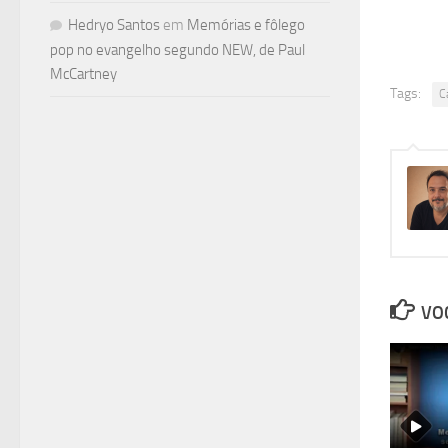
Hedryo Santos
em
Memórias e fôlego
pop no evangelho segundo NEW, de Paul
McCartney
Tags:
C
VOC