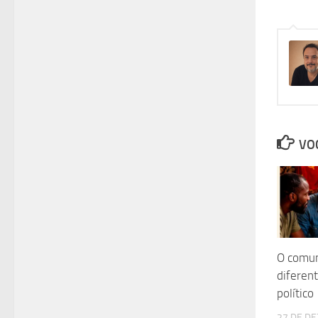
VOC
O comun
diferen
político
27 DE D