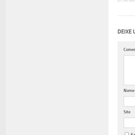
DEIXE
Comen
Nom
Site
Sa