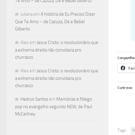
Te Amo – de Cazuza, Dé e Bebel Gilberto
Juliana
em
A história de Eu Preciso Dizer
Que Te Amo – de Cazuza, Dé e Bebel
Gilberto
Alex
em
Jesus Cristo: o revolucionário que
a extrema direita não convidaria pro
churrasco
Compartilhe 
Fac
Alex
em
Jesus Cristo: o revolucionário que
a extrema direita não convidaria pro
churrasco
Curtir isso:
Hedryo Santos
em
Memórias e fôlego
pop no evangelho segundo NEW, de Paul
McCartney
Tags:
P