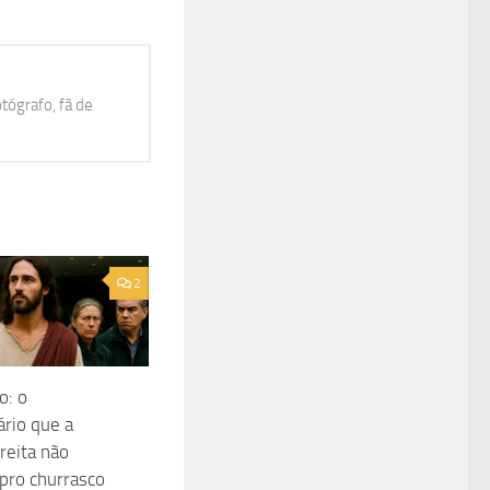
otógrafo, fã de
2
o: o
ário que a
reita não
 pro churrasco