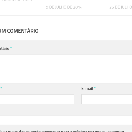
9 DE JULHO DE 2014
25 DE JULHO
 UM COMENTÁRIO
tário
*
e
*
E-mail
*
lvar meus dados neste navegador para a próxima vez que eu comentar.