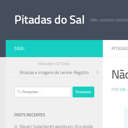
Skip to content
Pitadas do Sal
Meu universo caótic
SIGA:
PITADA
PRÓXIMO HISTÓRIA
Não
Músicas e imagens de Lenine: Registro
Pesquisar
POR
SAL
por:
POSTS RECENTES
Steven Soderbergh aposta em IA e divide