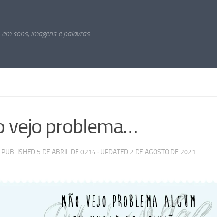
o em sons, imagens e palavras
S
 vejo problema…
· PUBLISHED
5 DE ABRIL DE 0214
· UPDATED
2 DE AGOSTO DE 2021