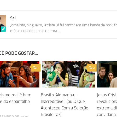
Sal
Jornalista, blogueiro, letrista, já fui cantor em uma banda de rock, f
música, quadrinhos e cinema...
Ê PODE GOSTAR...
1
0
ismo real é bem
Brasil x Alemanha –
Jesus Crist
te do espantalho
Inacreditável! (ou O Que
revolucion
Aconteceu Com a Seleção
extrema di
Brasileira?)
convidaria
EZEMBRO DE 2025