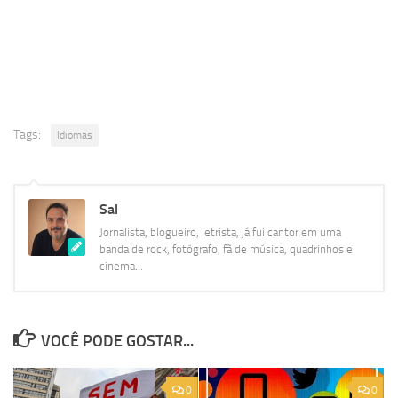
Tags:
Idiomas
Sal
Jornalista, blogueiro, letrista, já fui cantor em uma
banda de rock, fotógrafo, fã de música, quadrinhos e
cinema...
VOCÊ PODE GOSTAR...
0
0