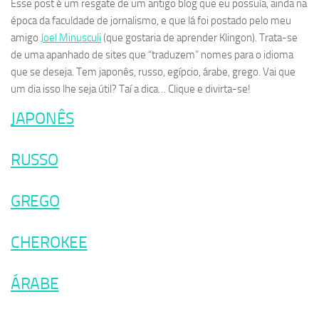
Esse post é um resgate de um antigo blog que eu possuía, ainda na
época da faculdade de jornalismo, e que lá foi postado pelo meu
amigo
Joel Minusculi
(que gostaria de aprender Klingon). Trata-se
de uma apanhado de sites que “traduzem” nomes para o idioma
que se deseja. Tem japonês, russo, egípcio, árabe, grego. Vai que
um dia isso lhe seja útil? Taí a dica… Clique e divirta-se!
JAPONÊS
RUSSO
GREGO
CHEROKEE
ÁRABE