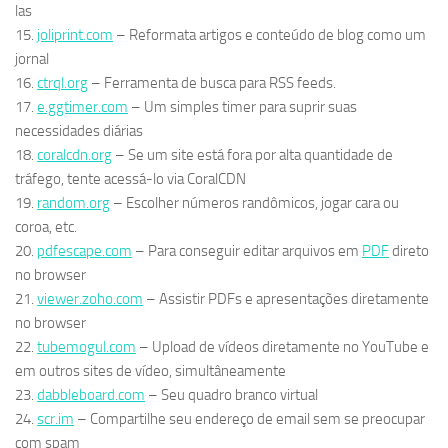
las
15.
joliprint.com
– Reformata artigos e conteúdo de blog como um
jornal
16.
ctrql.org
– Ferramenta de busca para RSS feeds.
17.
e.ggtimer.com
– Um simples timer para suprir suas
necessidades diárias
18.
coralcdn.org
– Se um site está fora por alta quantidade de
tráfego, tente acessá-lo via CoralCDN
19.
random.org
– Escolher números randômicos, jogar cara ou
coroa, etc.
20.
pdfescape.com
– Para conseguir editar arquivos em
PDF
direto
no browser
21.
viewer.zoho.com
– Assistir PDFs e apresentações diretamente
no browser
22.
tubemogul.com
– Upload de vídeos diretamente no YouTube e
em outros sites de vídeo, simultâneamente
23.
dabbleboard.com
– Seu quadro branco virtual
24.
scr.im
– Compartilhe seu endereço de email sem se preocupar
com spam