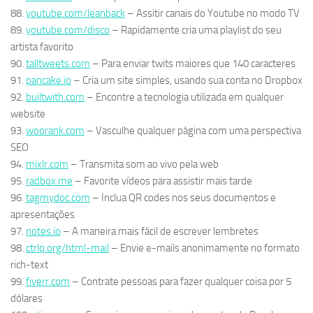
88.
youtube.com/leanback
– Assitir canais do Youtube no modo TV
89.
youtube.com/disco
– Rapidamente cria uma playlist do seu
artista favorito
90.
talltweets.com
– Para enviar twits maiores que 140 caracteres
91.
pancake.io
– Cria um site simples, usando sua conta no Dropbox
92.
builtwith.com
– Encontre a tecnologia utilizada em qualquer
website
93.
woorank.com
– Vasculhe qualquer página com uma perspectiva
SEO
94.
mixlr.com
– Transmita som ao vivo pela web
95.
radbox.me
– Favorite vídeos para assistir mais tarde
96.
tagmydoc.com
– Inclua QR codes nos seus documentos e
apresentações
97.
notes.io
– A maneira mais fácil de escrever lembretes
98.
ctrlq.org/html-mail
– Envie e-mails anonimamente no formato
rich-text
99.
fiverr.com
– Contrate pessoas para fazer qualquer coisa por 5
dólares