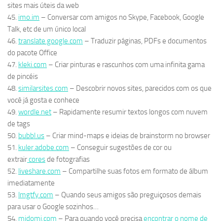
sites mais úteis da web
45.
imo.im
– Conversar com amigos no Skype, Facebook, Google
Talk, etc de um único local
46.
translate.google.com
– Traduzir páginas, PDFs e documentos
do pacote Office
47.
kleki.com
– Criar pinturas e rascunhos com uma infinita gama
de pincéis
48.
similarsites.com
– Descobrir novos sites, parecidos com os que
você já gosta e conhece
49.
wordle.net
– Rapidamente resumir textos longos com nuvem
de tags
50.
bubbl.us
– Criar mind-maps e ideias de brainstorm no browser
51.
kuler.adobe.com
– Conseguir sugestões de cor ou
extrair
cores
de fotografias
52.
liveshare.com
– Compartilhe suas fotos em formato de álbum
imediatamente
53.
lmgtfy.com
– Quando seus amigos são preguiçosos demais
para usar o Google sozinhos…
54.
midomi.com
– Para quando você precisa
encontrar o nome de