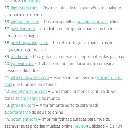
veja mais
OCR tools
35.
flightstats.com
– Veja os status de qualquer vôo em qualquer
aeroporto do mundo
36.
wetransfer.com
– Para compartilhar
grandes arquivos
online
37.
pastebin.com
– Um clipboard temporário para seus textos e
pedaços de código
38.
polishmywriting.com
– Corretor ortográfico para erros de
digitação ou gramaticais
39.
marker.to
– Para grifar as partes mais importantes das páginas
40.
typewith.me
– Trabalhe no mesmo documento com várias
pessoas editando-o
41.
whichdateworks.com
– Planejando um evento?
Encontre uma
data
que funcione para todos
42.
everytimezone.com
– Uma maneira menos confusa de ver
todas as
time zones
do mundo
43.
gtmetrix.com
– A ferramenta perfeita para medir
a
performance
do seu site online
44.
noteflight.com
– Imprimir folhas pautadas para música,
escrever suas próprias músicas online (
review
) Utilidade – Os 101