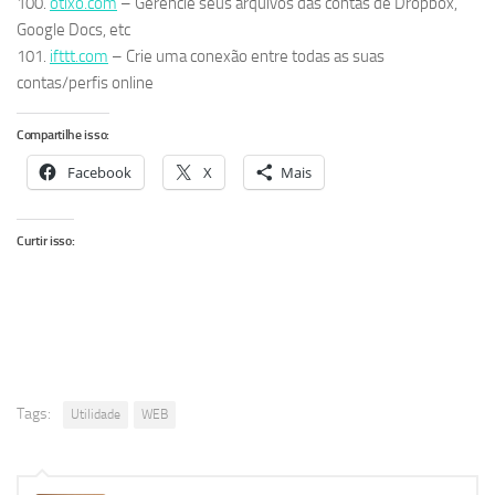
100.
otixo.com
– Gerencie seus arquivos das contas de Dropbox,
Google Docs, etc
101.
ifttt.com
– Crie uma conexão entre todas as suas
contas/perfis online
Compartilhe isso:
Facebook
X
Mais
Curtir isso:
Tags:
Utilidade
WEB