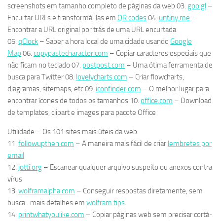
screenshots em tamanho completo de páginas da web 03.
goo.gl
–
Encurtar URLs e transformá-las em
QR codes
04.
untiny.me
–
Encontrar a URL original por trás de uma URL encurtada
05.
qClock
– Saber a hora local de uma cidade usando
Google
Map
06.
copypastecharacter.com
– Copiar caracteres especiais que
não ficam no teclado 07.
postpost.com
– Uma ótima ferramenta de
busca para Twitter 08.
lovelycharts.com
– Criar flowcharts,
diagramas, sitemaps, etc 09.
iconfinder.com
– O melhor lugar para
encontrar ícones de todos os tamanhos 10.
office.com
– Download
de templates, clipart e images para pacote Office
Utilidade – Os 101 sites mais úteis da web
11.
followupthen.com
– A maneira mais fácil de criar
lembretes por
email
12.
jotti.org
– Escanear qualquer arquivo suspeito ou anexos contra
vírus
13.
wolframalpha.com
– Conseguir respostas diretamente, sem
busca- mais detalhes em
wolfram tips
.
14.
printwhatyoulike.com
– Copiar páginas web sem precisar cortá-