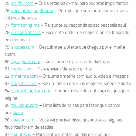
75.
alertful.com
– Cria alertas via e-mail para eventos importantes
76.
encrypted.google.com
– Permite que seu chefe não veja seus
critérios de busca
77.
formspring.me
– Pergunte ou responda coisas pessoais aqui
78.
sumopaint.com
– Excelente editor de imagem online (baseado
em camadas)
79.
snopes.com
– Descubra se a oferta que chegou por e-mail é
spam
80.
typingweb.com
– Aulas online e práticas de digitação
81.
mailvu.com
– Para enviar vídeos por e-mail
82.
timerime.com
– Cria uma timeline com áudio, vídeo e imagens
83.
stupeflix.com
– Faz um filme com suas imagens, vídeos e áudio
84.
safeweb.norton.com
– Confira o nível de confiança de qualquer
página
85.
teuxdeux.com
– Uma lista de coisas para fazer que parece
um
diário
86.
deadurl.com
– Você vai precisar disso quando suas páginas
favoritas forem deletadas
87.
minutes.io
– Para capturar notas rápidas de reuniões