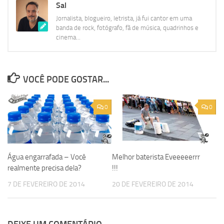
Sal
Jornalista, blogueiro, letrista, já fui cantor em uma
banda de rock, fotógrafo, fã de música, quadrinhos e
cinema...
VOCÊ PODE GOSTAR...
0
0
Água engarrafada – Você
Melhor baterista Eveeeeerrr
realmente precisa dela?
!!!
7 DE FEVEREIRO DE 2014
20 DE FEVEREIRO DE 2014