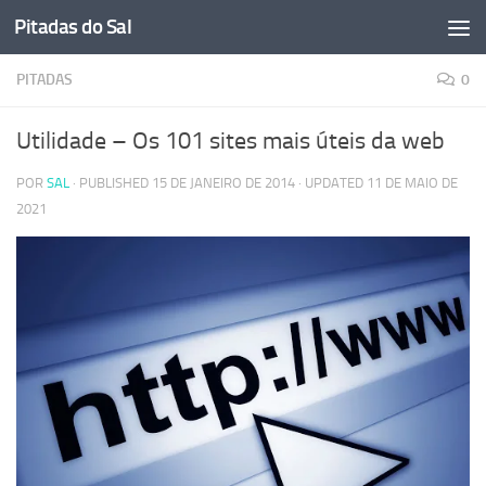
Pitadas do Sal
Skip to content
PITADAS
0
Utilidade – Os 101 sites mais úteis da web
POR
SAL
· PUBLISHED
15 DE JANEIRO DE 2014
· UPDATED
11 DE MAIO DE
2021