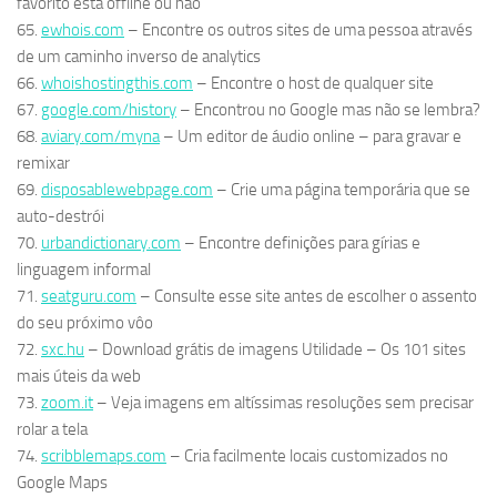
favorito está offline ou não
65.
ewhois.com
– Encontre os outros sites de uma pessoa através
de um caminho inverso de analytics
66.
whoishostingthis.com
– Encontre o host de qualquer site
67.
google.com/history
– Encontrou no Google mas não se lembra?
68.
aviary.com/myna
– Um editor de áudio online – para gravar e
remixar
69.
disposablewebpage.com
– Crie uma página temporária que se
auto-destrói
70.
urbandictionary.com
– Encontre definições para gírias e
linguagem informal
71.
seatguru.com
– Consulte esse site antes de escolher o assento
do seu próximo vôo
72.
sxc.hu
– Download grátis de imagens Utilidade – Os 101 sites
mais úteis da web
73.
zoom.it
– Veja imagens em altíssimas resoluções sem precisar
rolar a tela
74.
scribblemaps.com
– Cria facilmente locais customizados no
Google Maps