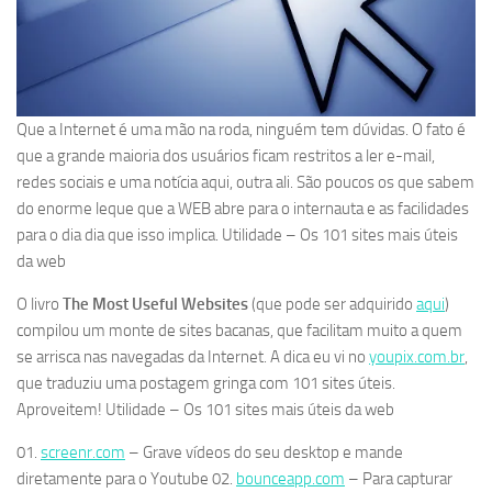
Que a Internet é uma mão na roda, ninguém tem dúvidas. O fato é
que a grande maioria dos usuários ficam restritos a ler e-mail,
redes sociais e uma notícia aqui, outra ali. São poucos os que sabem
do enorme leque que a WEB abre para o internauta e as facilidades
para o dia dia que isso implica. Utilidade – Os 101 sites mais úteis
da web
O livro
The Most Useful Websites
(que pode ser adquirido
aqui
)
compilou um monte de sites bacanas, que facilitam muito a quem
se arrisca nas navegadas da Internet. A dica eu vi no
youpix.com.br
,
que traduziu uma postagem gringa com 101 sites úteis.
Aproveitem! Utilidade – Os 101 sites mais úteis da web
01.
screenr.com
– Grave vídeos do seu desktop e mande
diretamente para o Youtube 02.
bounceapp.com
– Para capturar