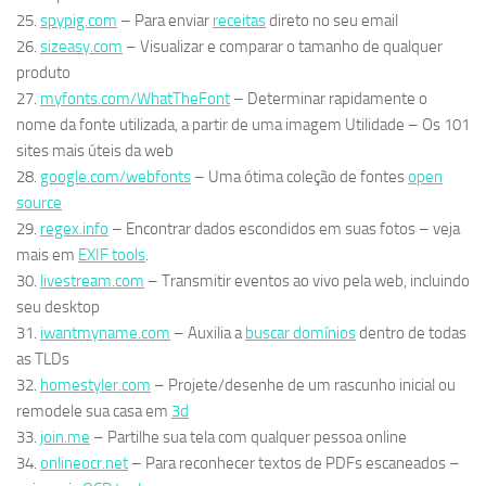
25.
spypig.com
– Para enviar
receitas
direto no seu email
26.
sizeasy.com
– Visualizar e comparar o tamanho de qualquer
produto
27.
myfonts.com/WhatTheFont
– Determinar rapidamente o
nome da fonte utilizada, a partir de uma imagem Utilidade – Os 101
sites mais úteis da web
28.
google.com/webfonts
– Uma ótima coleção de fontes
open
source
29.
regex.info
– Encontrar dados escondidos em suas fotos – veja
mais em
EXIF tools
.
30.
livestream.com
– Transmitir eventos ao vivo pela web, incluindo
seu desktop
31.
iwantmyname.com
– Auxilia a
buscar domínios
dentro de todas
as TLDs
32.
homestyler.com
– Projete/desenhe de um rascunho inicial ou
remodele sua casa em
3d
33.
join.me
– Partilhe sua tela com qualquer pessoa online
34.
onlineocr.net
– Para reconhecer textos de PDFs escaneados –