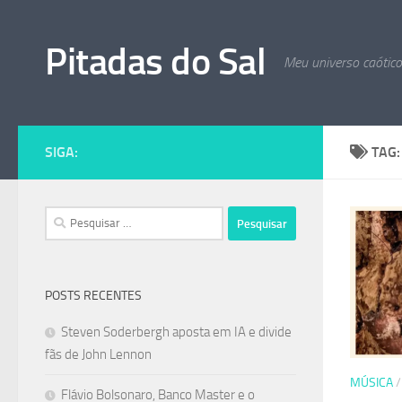
Skip to content
Pitadas do Sal
Meu universo caótic
SIGA:
TAG
Pesquisar
por:
POSTS RECENTES
Steven Soderbergh aposta em IA e divide
fãs de John Lennon
MÚSICA
Flávio Bolsonaro, Banco Master e o