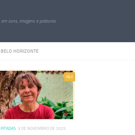
o em sons, imagens e palavras
:
BELO HORIZONTE
0
/
PITADAS
3 DE NOVEMBRO DE 2025