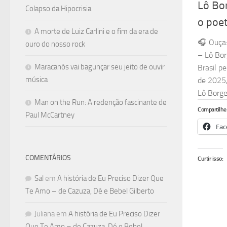
Lô Bo
Colapso da Hipocrisia
o poe
A morte de Luiz Carlini e o fim da era de
🎧 Ouça:
ouro do nosso rock
– Lô Bo
Maracanós vai bagunçar seu jeito de ouvir
Brasil p
música
de 2025,
Lô Borges
Man on the Run: A redenção fascinante de
Compartilhe 
Paul McCartney
Fac
COMENTÁRIOS
Curtir isso:
Sal
em
A história de Eu Preciso Dizer Que
Te Amo – de Cazuza, Dé e Bebel Gilberto
Juliana
em
A história de Eu Preciso Dizer
Que Te Amo – de Cazuza, Dé e Bebel