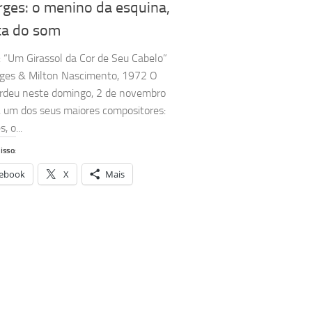
rges: o menino da esquina,
ta do som
 “Um Girassol da Cor de Seu Cabelo”
rges & Milton Nascimento, 1972 O
erdeu neste domingo, 2 de novembro
 um dos seus maiores compositores:
, o...
isso:
ebook
X
Mais