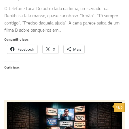
O telefone toca. Do outro lado da linha, um senador da
República fala manso, quase carinhoso. “Irmão”. “Tô sempre
contigo”. “Preciso daquela ajuda”. A cena parece saída de um
filme B sobre banqueiros em...
Compartilhe isso:
Facebook
X
Mais
Curtir isso:
0