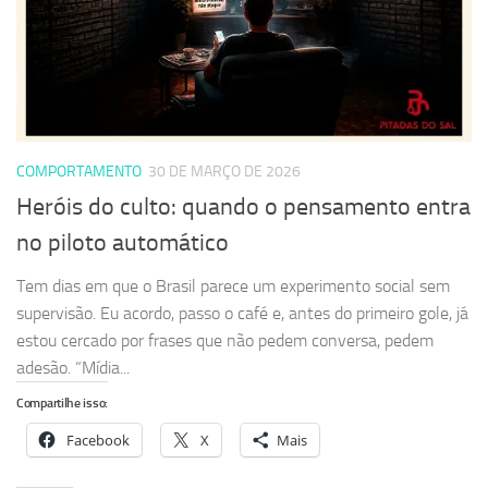
COMPORTAMENTO
30 DE MARÇO DE 2026
Heróis do culto: quando o pensamento entra
no piloto automático
Tem dias em que o Brasil parece um experimento social sem
supervisão. Eu acordo, passo o café e, antes do primeiro gole, já
estou cercado por frases que não pedem conversa, pedem
adesão. “Mídia...
Compartilhe isso:
Facebook
X
Mais