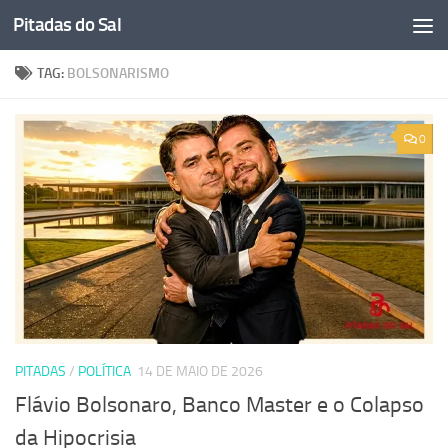
Pitadas do Sal
Skip to content
TAG:
BOLSONARISMO
0
PITADAS
/
POLÍTICA
14 DE MAIO DE 2026
Flávio Bolsonaro, Banco Master e o Colapso
da Hipocrisia