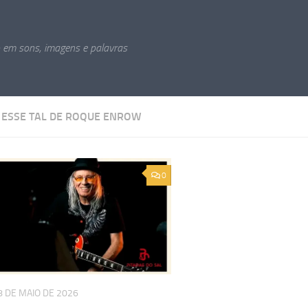
o em sons, imagens e palavras
:
ESSE TAL DE ROQUE ENROW
0
8 DE MAIO DE 2026