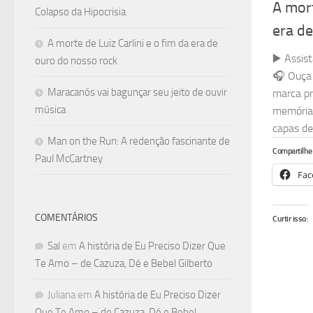
A mort
Colapso da Hipocrisia
era d
A morte de Luiz Carlini e o fim da era de
▶️ Assis
ouro do nosso rock
🎧 Ouça 
Maracanós vai bagunçar seu jeito de ouvir
marca pr
música
memória 
capas de 
Man on the Run: A redenção fascinante de
Compartilhe 
Paul McCartney
Fac
COMENTÁRIOS
Curtir isso:
Sal
em
A história de Eu Preciso Dizer Que
Te Amo – de Cazuza, Dé e Bebel Gilberto
Juliana
em
A história de Eu Preciso Dizer
Que Te Amo – de Cazuza, Dé e Bebel