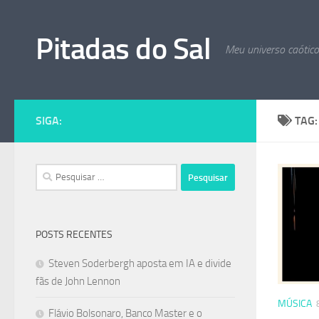
Skip to content
Pitadas do Sal
Meu universo caótic
SIGA:
TAG
Pesquisar
por:
POSTS RECENTES
Steven Soderbergh aposta em IA e divide
fãs de John Lennon
MÚSICA
Flávio Bolsonaro, Banco Master e o