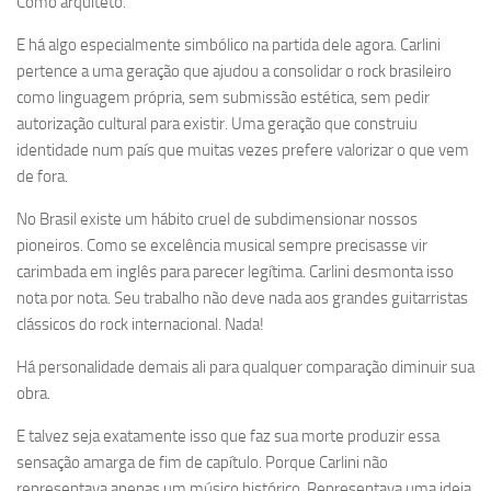
Como arquiteto.
E há algo especialmente simbólico na partida dele agora. Carlini
pertence a uma geração que ajudou a consolidar o rock brasileiro
como linguagem própria, sem submissão estética, sem pedir
autorização cultural para existir. Uma geração que construiu
identidade num país que muitas vezes prefere valorizar o que vem
de fora.
No Brasil existe um hábito cruel de subdimensionar nossos
pioneiros. Como se excelência musical sempre precisasse vir
carimbada em inglês para parecer legítima. Carlini desmonta isso
nota por nota. Seu trabalho não deve nada aos grandes guitarristas
clássicos do rock internacional. Nada!
Há personalidade demais ali para qualquer comparação diminuir sua
obra.
E talvez seja exatamente isso que faz sua morte produzir essa
sensação amarga de fim de capítulo. Porque Carlini não
representava apenas um músico histórico. Representava uma ideia