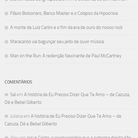
Flávio Bolsonaro, Banco Master e o Colapso da Hipocrisia
A morte de Luiz Carlini e o fim da era de ouro do nosso rock
Maracanós vai bagunçar seu jeito de ouvir música
Man on the Run: A redenção fascinante de Paul McCartney
COMENTÁRIOS
Sal
em
A história de Eu Preciso Dizer Que Te Amo – de Cazuza,
Dé e Bebel Gilberto
Juliana
em
A história de Eu Preciso Dizer Que Te Amo – de
Cazuza, Dé e Bebel Gilberto
Alex
em
Jesus Cristo: o revolucionário que a extrema direita não