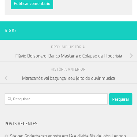
SIGA:
PRÓXIMO HISTÓRIA
Flávio Bolsonaro, Banco Master e o Colapso da Hipocrisia
HISTÓRIA ANTERIOR
Maracanós vai bagunçar seu jeito de ouvir música
Pesquisar
por:
POSTS RECENTES
Steven Soderbergh aposta em IA e divide fãs de John Lennon