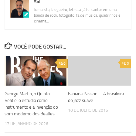
Sal
Jornalista, blogueiro, letrista, já fui cantor em uma
banda de rock, fotógrafo, fã de música, quadrinhos e
cinema...
VOCÊ PODE GOSTAR...
0
0
George Martin, o Quinto
Fabiana Passoni – A brasileira
Beatle, o estúdio como
do jazz suave
instrumento e a invenção do
10 DE JULHO DE 2015
som moderno dos Beatles
17 DE JANEIRO DE 2026