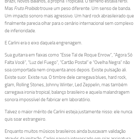
Brazil, Novos Baianos, a própria Tropicália. O terreno estava fértil.
Mas
Fruto Proibido
trouxe um peso diferente. Um senso de banda.
Um impacto sonoro mais agressivo. Um hard rock abrasileirado que
finalmente parecia olhar para o cenário internacional sem complexo
de inferioridade.
E Carlini era o eixo daquela engrenagem.
Sua guitarra em faixas como “Esse Tal de Roque Enrow”, “Agora Só
Falta Você”, “Luz del Fuego”, “Cartão Postal” e “Ovelha Negra” não
soa comportada nem cinquenta anos depois. Existe pulsação ali.
Existe suor. Existe rua. O timbre dele carregava blues, hard rock,
glam, Rolling Stones, Johnny Winter, Led Zeppelin, mas também
carregava ironia tropical, balanço brasileiro e aquela malandragem
sonora impossível de fabricar em laboratório.
Talvez o maior mérito de Carlini esteja justamente nisso: ele nunca
quis soar estrangeiro.
Enquanto muitos músicos brasileiros ainda buscavam validação
através da imitação, Carlini parecia interessado em criar assinatura.