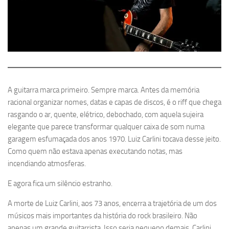
A guitarra marca primeiro. Sempre marca. Antes da memória
racional organizar nomes, datas e capas de discos, é o riff que chega
rasgando o ar, quente, elétrico, debochado, com aquela sujeira
elegante que parece transformar qualquer caixa de som numa
garagem esfumaçada dos anos 1970. Luiz Carlini tocava desse jeito.
Como quem não estava apenas executando notas, mas
incendiando atmosferas.
E agora fica um silêncio estranho.
A morte de Luiz Carlini, aos 73 anos, encerra a trajetória de um dos
músicos mais importantes da história do rock brasileiro. Não
apenas um grande guitarrista. Isso seria pequeno demais. Carlini