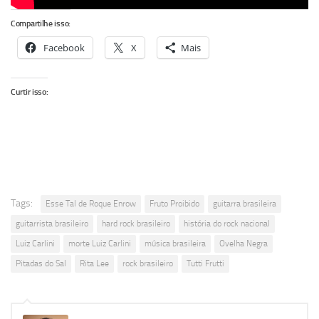
Compartilhe isso:
Facebook
X
Mais
Curtir isso:
Tags:
Esse Tal de Roque Enrow
Fruto Proibido
guitarra brasileira
guitarrista brasileiro
hard rock brasileiro
história do rock nacional
Luiz Carlini
morte Luiz Carlini
música brasileira
Ovelha Negra
Pitadas do Sal
Rita Lee
rock brasileiro
Tutti Frutti