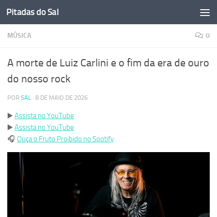
Pitadas do Sal
Skip to content
MÚSICA
0
A morte de Luiz Carlini e o fim da era de ouro
do nosso rock
POR
SAL
·
8 DE MAIO DE 2026
▶️
Assista no YouTube
▶️
Assista no YouTube
🎧
Ouça o Fruto Proibido no Spotify