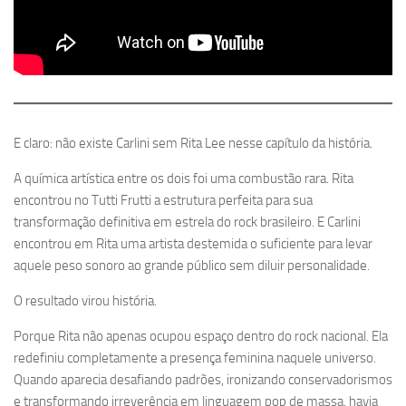
E claro: não existe Carlini sem Rita Lee nesse capítulo da história.
A química artística entre os dois foi uma combustão rara. Rita
encontrou no Tutti Frutti a estrutura perfeita para sua
transformação definitiva em estrela do rock brasileiro. E Carlini
encontrou em Rita uma artista destemida o suficiente para levar
aquele peso sonoro ao grande público sem diluir personalidade.
O resultado virou história.
Porque Rita não apenas ocupou espaço dentro do rock nacional. Ela
redefiniu completamente a presença feminina naquele universo.
Quando aparecia desafiando padrões, ironizando conservadorismos
e transformando irreverência em linguagem pop de massa, havia