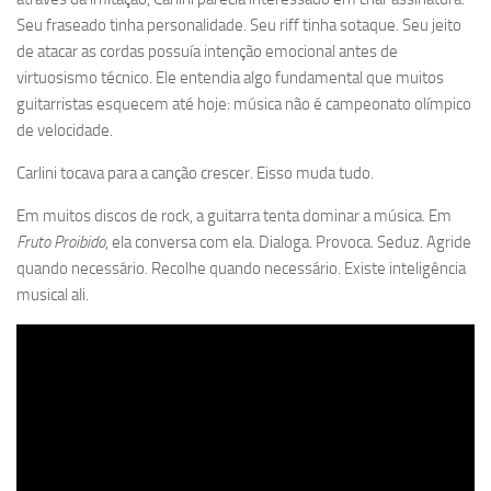
Seu fraseado tinha personalidade. Seu riff tinha sotaque. Seu jeito
de atacar as cordas possuía intenção emocional antes de
virtuosismo técnico. Ele entendia algo fundamental que muitos
guitarristas esquecem até hoje: música não é campeonato olímpico
de velocidade.
Carlini tocava para a canção crescer. Eisso muda tudo.
Em muitos discos de rock, a guitarra tenta dominar a música. Em
Fruto Proibido
, ela conversa com ela. Dialoga. Provoca. Seduz. Agride
quando necessário. Recolhe quando necessário. Existe inteligência
musical ali.