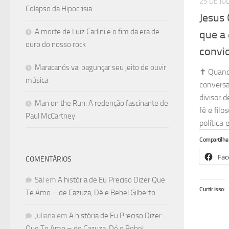
25 DE JU
Colapso da Hipocrisia
Jesus 
A morte de Luiz Carlini e o fim da era de
que a 
ouro do nosso rock
convid
Maracanós vai bagunçar seu jeito de ouvir
✝️ Quand
música
conversa
divisor 
Man on the Run: A redenção fascinante de
fé e filo
Paul McCartney
política
Compartilhe 
Fac
COMENTÁRIOS
Sal
em
A história de Eu Preciso Dizer Que
Curtir isso:
Te Amo – de Cazuza, Dé e Bebel Gilberto
Juliana
em
A história de Eu Preciso Dizer
Que Te Amo – de Cazuza, Dé e Bebel