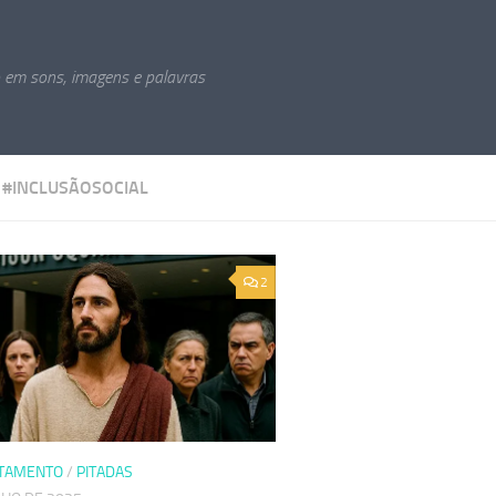
o em sons, imagens e palavras
:
#INCLUSÃOSOCIAL
2
TAMENTO
/
PITADAS