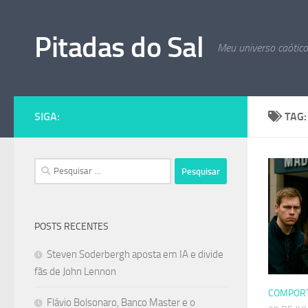
Skip to content
Pitadas do Sal
Meu universo caótic
SIGA:
TAG
Pesquisar
por:
POSTS RECENTES
Steven Soderbergh aposta em IA e divide
fãs de John Lennon
COMPOR
Flávio Bolsonaro, Banco Master e o