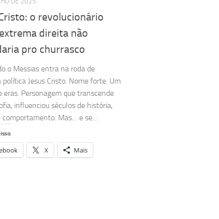
LHO DE 2025
Cristo: o revolucionário
extrema direita não
aria pro churrasco
o o Messias entra na roda de
 política Jesus Cristo. Nome forte. Um
de eras. Personagem que transcende
sofia, influenciou séculos de história,
 e comportamento. Mas… e se...
isso:
ebook
X
Mais