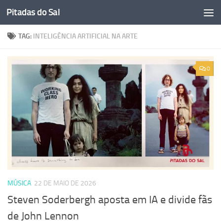
Pitadas do Sal
Skip to content
TAG:
INTELIGÊNCIA ARTIFICIAL NA ARTE
0
MÚSICA
22 DE MAIO DE 2026
Steven Soderbergh aposta em IA e divide fãs
de John Lennon