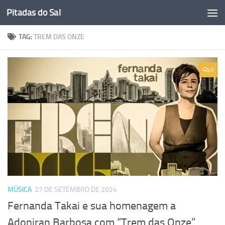
Pitadas do Sal
Skip to content
TAG:
TREM DAS ONZE
0
MÚSICA
27 DE SETEMBRO DE 2024
Fernanda Takai e sua homenagem a
Adoniran Barbosa com “Trem das Onze”