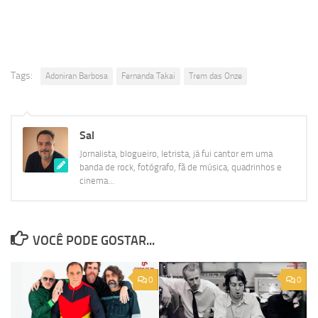
Tags:
Adoniran Barbosa
Fernanda Takai
Trem das Onze
Sal
Jornalista, blogueiro, letrista, já fui cantor em uma
banda de rock, fotógrafo, fã de música, quadrinhos e
cinema...
VOCÊ PODE GOSTAR...
0
0