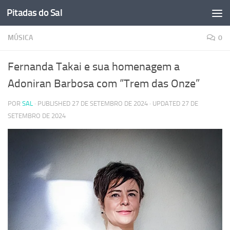
Pitadas do Sal
Skip to content
MÚSICA
0
Fernanda Takai e sua homenagem a
Adoniran Barbosa com “Trem das Onze”
POR
SAL
· PUBLISHED
27 DE SETEMBRO DE 2024
· UPDATED
27 DE
SETEMBRO DE 2024