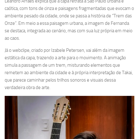
Leandro Arraes explica que a capa retrata a São Paulo urbana e
caótica, com tons de cinza e paisagens fragmentadas que evocam o
ambiente pesado da cidade, onde se passa a história de “Trem das
Onze”. Em meio a essa paisagem urbana, a imagem de Fernanda
se destaca, integrada ao cenário, mas com sua luz própria em meio
ao caos.
Já o webclipe, criado por Izabele Petersen, vai além da imagem
estática da capa, trazendo a arte para o movimento. A animação
simula a passagem de um trem, misturando elementos que
remetem ao ambiente da cidade e à própria interpretação de Takai,
que parece caminhar pelos trilhos sonoros e visuais dessa
verdadeira obra de arte.