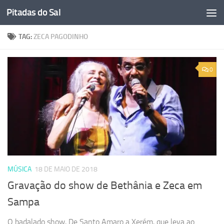
Pitadas do Sal
Skip to content
TAG:
ZECA PAGODINHO
0
MÚSICA
18 DE MAIO DE 2018
Gravação do show de Bethânia e Zeca em
Sampa
O badalado show, De Santo Amaro a Xerém, que leva ao