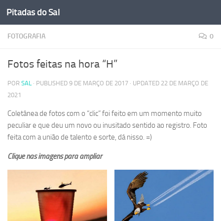
Pitadas do Sal
Skip to content
FOTOGRAFIA
0
Fotos feitas na hora “H”
POR
SAL
· PUBLISHED
9 DE MARÇO DE 2017
· UPDATED
22 DE MARÇO DE
2021
Coletânea de fotos com o “clic” foi feito em um momento muito
peculiar e que deu um novo ou inusitado sentido ao registro. Foto
feita com a união de talento e sorte, dá nisso. =)
Clique nas imagens para ampliar