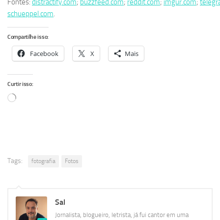
Fontes:
distractify.com
;
buzzfeed.com
;
reddit.com
;
imgur.com
;
telegr
schueppel.com
.
Compartilhe isso:
Facebook
X
Mais
Curtir isso:
Carregando...
Tags:
fotografia
Fotos
Sal
Jornalista, blogueiro, letrista, já fui cantor em uma