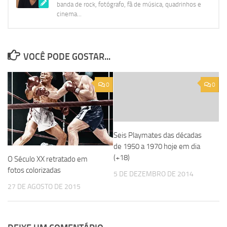
banda de rock, fotógrafo, fã de música, quadrinhos e
cinema...
VOCÊ PODE GOSTAR...
0
0
Seis Playmates das décadas
de 1950 a 1970 hoje em dia
(+18)
O Século XX retratado em
fotos colorizadas
5 DE DEZEMBRO DE 2014
27 DE AGOSTO DE 2015