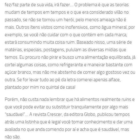
fez/faz parte de sua vida, irá fazer… O problema é que as teorias
mudam de tempos em tempos e o que era considerado vilão no
passado, se não se tornou um herói, pelo menos ameaça não é
mais. Outros ítens vistos como inofensivos, como água mineral, por
exemplo, se você não cuidar com o que contém em cada marca,
estará consumindo muita coisa ruim. Baseado nisso, uma série de
matérias, especiais, postagens, pululam as diversas mídias que
temos. Eu procuro não pirar e busco uma alimentação equilibrada, já
cortei algumas coisas, como refrigerante e maneirar bastante com
açúcar branco, mas não me abstenho de comer algo gostoso vez ou
outra. Se for levar tudo ao pé da letra comerei apenas alface,
plantado por mim no quintal de casa!
Porém, não custa nada lembrar que há alimentos realmente ruins e
que você pode evitar ou substituir tranquilamente por algo mais
“saudável”… A revista Crescer, da editora Globo, publicou tempos
atrás uma listinha que é legal você tomar conhecimento e dar uma
avaliada no que anda comendo por aí e acha que é saudável, mas
não são.