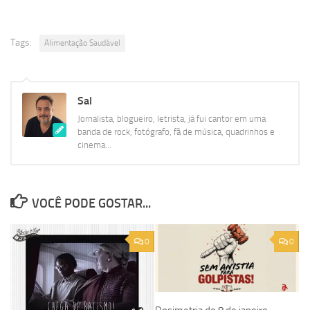
Tags:
Alimentação Saudável
Sal
Jornalista, blogueiro, letrista, já fui cantor em uma
banda de rock, fotógrafo, fã de música, quadrinhos e
cinema...
VOCÊ PODE GOSTAR...
0
0