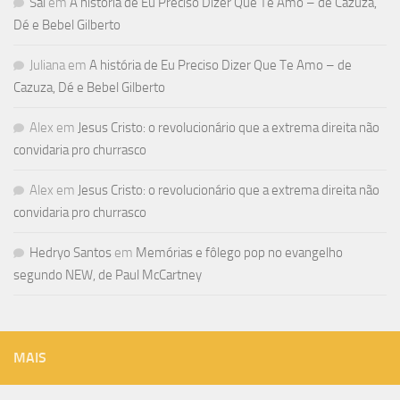
Sal
em
A história de Eu Preciso Dizer Que Te Amo – de Cazuza,
Dé e Bebel Gilberto
Juliana
em
A história de Eu Preciso Dizer Que Te Amo – de
Cazuza, Dé e Bebel Gilberto
Alex
em
Jesus Cristo: o revolucionário que a extrema direita não
convidaria pro churrasco
Alex
em
Jesus Cristo: o revolucionário que a extrema direita não
convidaria pro churrasco
Hedryo Santos
em
Memórias e fôlego pop no evangelho
segundo NEW, de Paul McCartney
MAIS