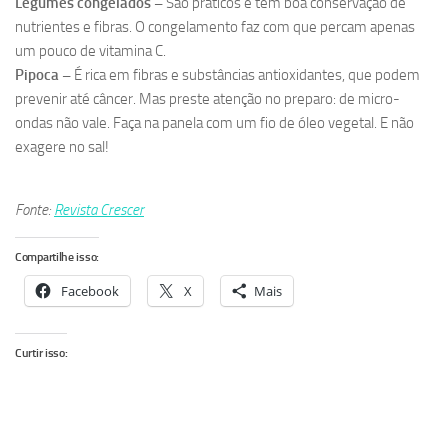
Legumes congelados –
São práticos e têm boa conservação de
nutrientes e fibras. O congelamento faz com que percam apenas
um pouco de vitamina C.
Pipoca –
É rica em fibras e substâncias antioxidantes, que podem
prevenir até câncer. Mas preste atenção no preparo: de micro-
ondas não vale. Faça na panela com um fio de óleo vegetal. E não
exagere no sal!
Fonte:
Revista Crescer
Compartilhe isso:
Facebook
X
Mais
Curtir isso: