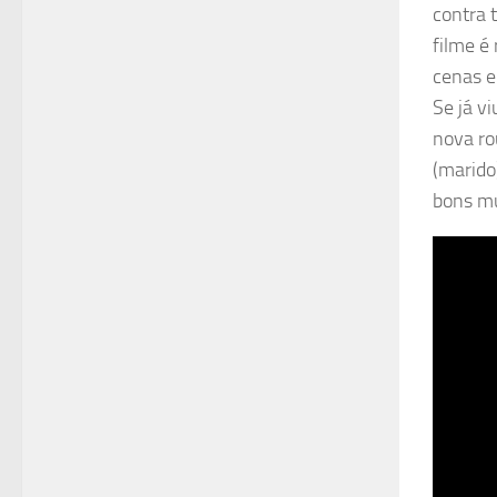
contra 
filme é
cenas e
Se já v
nova ro
(marido
bons mu