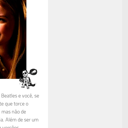
Beatles e você, se
te que torce o
s, mas não de
ia. Além de ser um
 versões