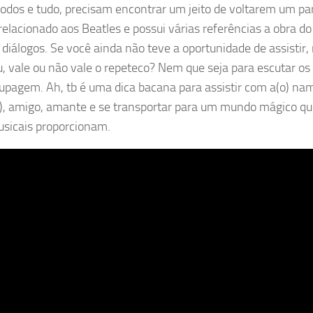
todos e tudo, precisam encontrar um jeito de voltarem um par
 relacionado aos Beatles e possui várias referências a obra d
 diálogos. Se você ainda não teve a oportunidade de assistir
iu, vale ou não vale o repeteco? Nem que seja para escutar os
upagem. Ah, tb é uma dica bacana para assistir com a(o) na
), amigo, amante e se transportar para um mundo mágico q
sicais proporcionam.