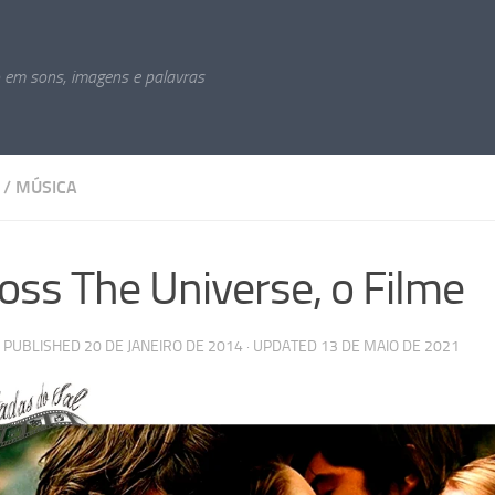
o em sons, imagens e palavras
/
MÚSICA
oss The Universe, o Filme
· PUBLISHED
20 DE JANEIRO DE 2014
· UPDATED
13 DE MAIO DE 2021