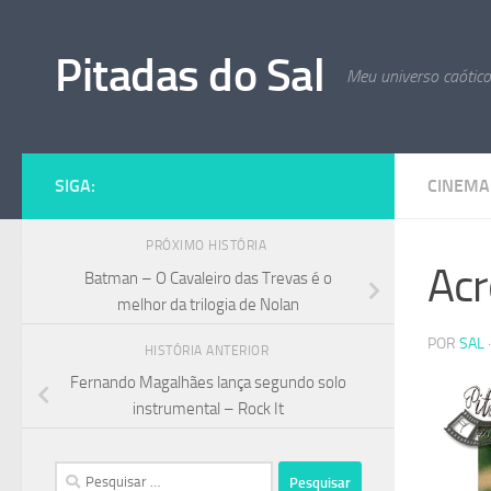
Skip to content
Pitadas do Sal
Meu universo caótic
SIGA:
CINEMA
PRÓXIMO HISTÓRIA
Acr
Batman – O Cavaleiro das Trevas é o
melhor da trilogia de Nolan
POR
SAL
HISTÓRIA ANTERIOR
Fernando Magalhães lança segundo solo
instrumental – Rock It
Pesquisar