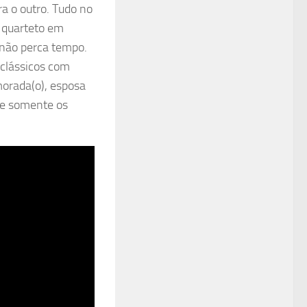
a o outro. Tudo no
o quarteto em
, não perca tempo.
 clássicos com
morada(o), esposa
ue somente os