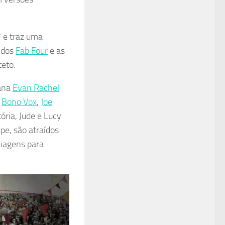
 e traz uma
a dos
Fab Four
e as
teto.
ana
Evan Rachel
e
Bono Vox
,
Joe
ória, Jude e Lucy
upe, são atraídos
viagens para