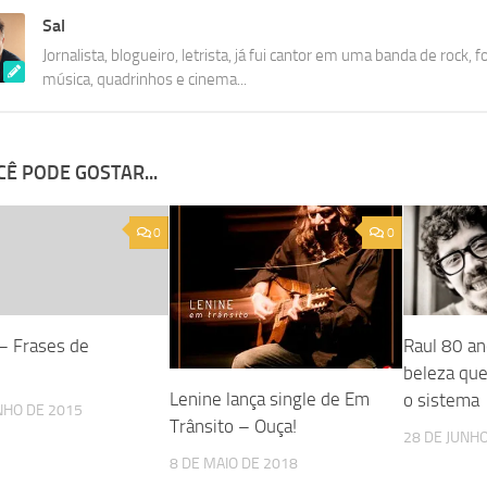
Sal
Jornalista, blogueiro, letrista, já fui cantor em uma banda de rock, f
música, quadrinhos e cinema...
Ê PODE GOSTAR...
0
0
– Frases de
Raul 80 an
beleza que
Lenine lança single de Em
o sistema
NHO DE 2015
Trânsito – Ouça!
28 DE JUNH
8 DE MAIO DE 2018