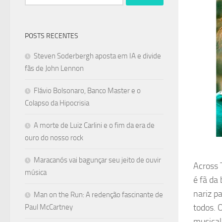
por:
POSTS RECENTES
Steven Soderbergh aposta em IA e divide
fãs de John Lennon
Flávio Bolsonaro, Banco Master e o
Colapso da Hipocrisia
A morte de Luiz Carlini e o fim da era de
ouro do nosso rock
Maracanós vai bagunçar seu jeito de ouvir
Across 
música
é fã da
nariz p
Man on the Run: A redenção fascinante de
todos. 
Paul McCartney
musical