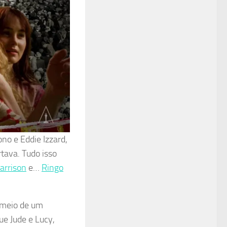
ono e Eddie Izzard,
tava. Tudo isso
arrison
e…
Ringo
o meio de um
ue Jude e Lucy,