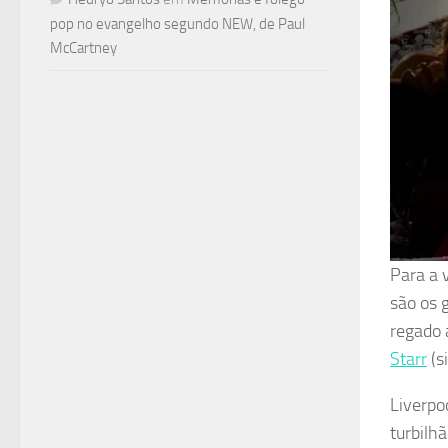
pop no evangelho segundo NEW, de Paul
McCartney
Para a 
são os 
regado 
Starr
(s
Liverpo
turbilh