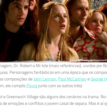
viagem, Dr. Robert e Mr kite (mais referências), vividos por B
guias. Personagens fantásticos em uma época que os compor
as composições de
John Lennon
,
Paul McCartney
e
George H
im, ele compôs
Flying
junto com os outros três).
ol e Greenwich Village são alguns dos cenários na trama. N
ão de emoções e conflitos o jovem casal de separa. Mas é aí q