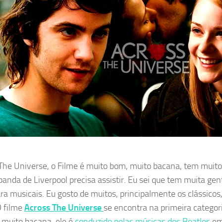
The Universe, o Filme é muito bom, muito bacana, tem muito 
 banda de Liverpool precisa assistir. Eu sei que tem muita gen
ara musicais. Eu gosto de muitos, principalmente os clássico
O filme
Across The Universe
se encontra na primeira categor
 muito bacana, ele é
conduzido pelas músicas dos Beatles
em