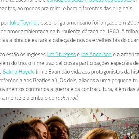
antes, ao menos pra mim, e bem diferentes das originais.
o por
Julie Taymor
, esse longa americano foi lançado em 2007
a de amor ambientada na turbulenta década de 1960. A trilh
cias a obra deles fará a cabeça de novos e velhos fãs do quar
co estão os ingleses
Jim Sturgess
e
Joe Anderson
e a americ
Além do trio, o filme traz deliciosas participações especiais d
e
Salma Hayek
. Jim e Evan dão vida aos protagonistas da hist
referência aos Beatles aí). Os dois, aliados a uma pequena tr
ovimentos contrários a guerra e da contracultura, além das 
r a mente e o embalo do
rock n roll
.