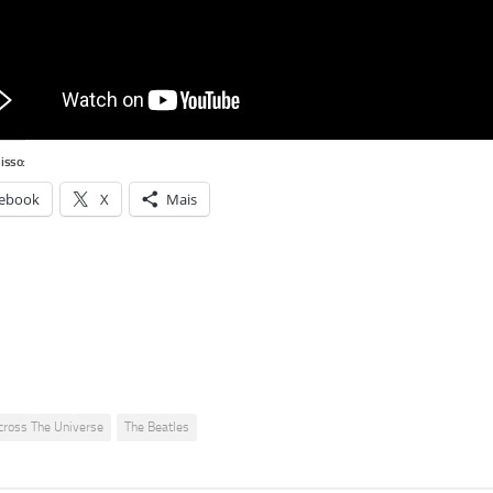
isso:
ebook
X
Mais
cross The Universe
The Beatles