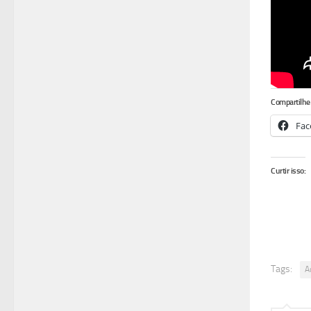
Compartilhe 
Fac
Curtir isso:
Tags:
A