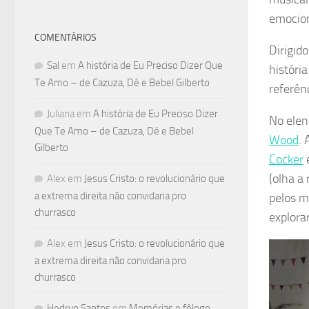
emocion
COMENTÁRIOS
Dirigid
Sal
em
A história de Eu Preciso Dizer Que
históri
Te Amo – de Cazuza, Dé e Bebel Gilberto
referên
Juliana
em
A história de Eu Preciso Dizer
No elen
Que Te Amo – de Cazuza, Dé e Bebel
Wood
. 
Gilberto
Cocker
(olha a 
Alex
em
Jesus Cristo: o revolucionário que
a extrema direita não convidaria pro
pelos m
churrasco
explora
Alex
em
Jesus Cristo: o revolucionário que
a extrema direita não convidaria pro
churrasco
Hedryo Santos
em
Memórias e fôlego