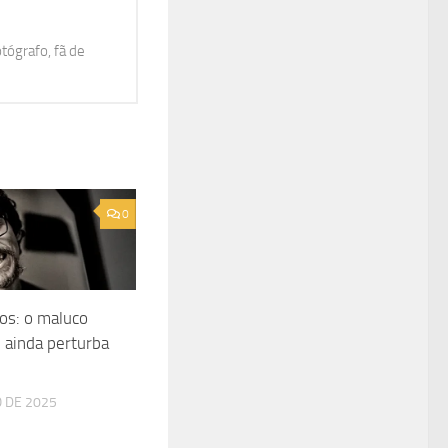
otógrafo, fã de
0
os: o maluco
 ainda perturba
O DE 2025