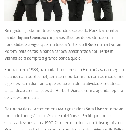
Relegado injustamente ao segundo escalão do Rock Nacional, a
banda
Biquini Cavadão
chega aos 35 anos de existência com
honestidade e vigor que muitos da “elite” do
BRock
nunca tiveram.
Porém, para os fãs, a banda carioca, apadrinhada por
Herbert
Vianna
será sempre a grande banda que é.
Formado em 1983, na capital fluminense, o Biquini Cavadão seguiu
os anos com público fiel, sem se importar muito com os modismos
vigentes na mídia. Tanto que estão em plena atividade, prestes a
lançar disco com canções de Herbert Viana e com a agenda repleta
de shows pelo país.
Na carona da data comemorativa a gravadora
Som Livre
retorna ao
mercado fonográfico a série de coletâneas Perfil, que muito
sucesso fez nos anos 1990. O repertório dedicado à discografia do
Biquini abrange toda a carreira do público, desde
Tédio
até
As Voltas