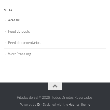
META
Acessar
Feed de posts
Feed de comentários
WordPress.org
Pitadas do Sal © 2026. Todos Direitos Reservados.
Powered by
- Designed with the
Hueman theme