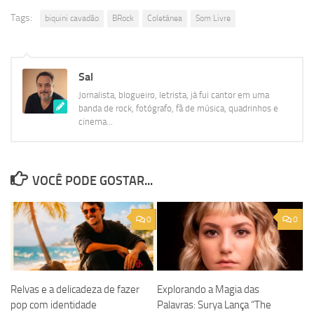
Tags:
biquini cavadão
BRock
Coletânea
Som Livre
Sal
Jornalista, blogueiro, letrista, já fui cantor em uma
banda de rock, fotógrafo, fã de música, quadrinhos e
cinema...
VOCÊ PODE GOSTAR...
0
0
Relvas e a delicadeza de fazer
Explorando a Magia das
pop com identidade
Palavras: Surya Lança “The