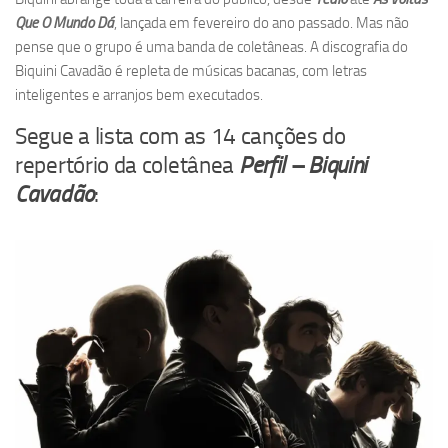
Que O Mundo Dá
, lançada em fevereiro do ano passado. Mas não
pense que o grupo é uma banda de coletâneas. A discografia do
Biquini Cavadão é repleta de músicas bacanas, com letras
inteligentes e arranjos bem executados.
Segue a lista com as 14 canções do
repertório da coletânea
Perfil – Biquini
Cavadão
: