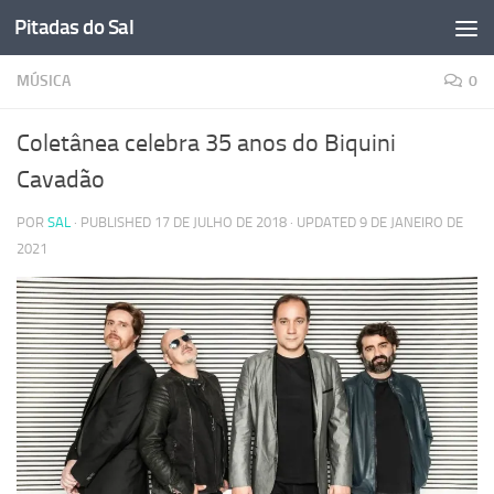
Pitadas do Sal
Skip to content
MÚSICA
0
Coletânea celebra 35 anos do Biquini
Cavadão
POR
SAL
· PUBLISHED
17 DE JULHO DE 2018
· UPDATED
9 DE JANEIRO DE
2021