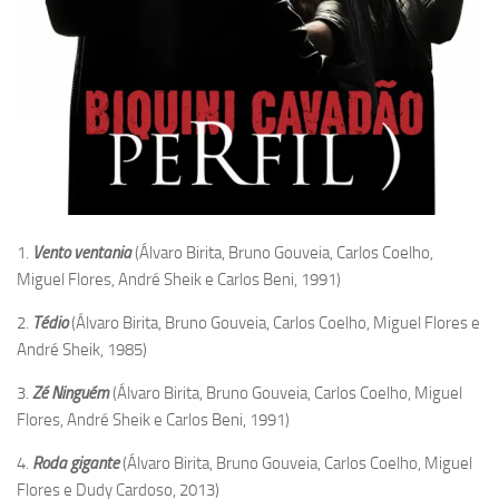
1.
Vento ventania
(Álvaro Birita, Bruno Gouveia, Carlos Coelho,
Miguel Flores, André Sheik e Carlos Beni, 1991)
2.
Tédio
(Álvaro Birita, Bruno Gouveia, Carlos Coelho, Miguel Flores e
André Sheik, 1985)
3.
Zé Ninguém
(Álvaro Birita, Bruno Gouveia, Carlos Coelho, Miguel
Flores, André Sheik e Carlos Beni, 1991)
4.
Roda gigante
(Álvaro Birita, Bruno Gouveia, Carlos Coelho, Miguel
Flores e Dudy Cardoso, 2013)