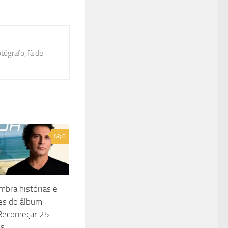
otógrafo, fã de
0
embra histórias e
es do álbum
Recomeçar 25
is