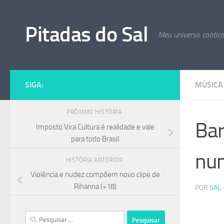
Skip to content
Pitadas do Sal
Meu universo caótic
SIGA:
MÚSICA
PRÓXIMO HISTÓRIA
Bar
Imposto Vira Cultura é realidade e vale
para todo Brasil
nun
HISTÓRIA ANTERIOR
Violência e nudez compõem novo clipe de
Rihanna (+18)
POR
SAL
Pesquisar