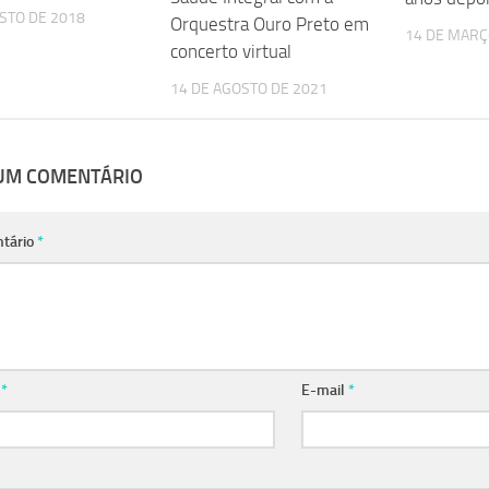
STO DE 2018
Orquestra Ouro Preto em
14 DE MARÇ
concerto virtual
14 DE AGOSTO DE 2021
 UM COMENTÁRIO
tário
*
e
*
E-mail
*