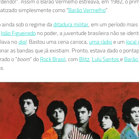
rdendo!”. Assim o Barão Vermelho estreava, em 1982, o pri
batizado simplesmente como “
Barão Vermelho
”.
 ainda sob o regime da
ditadura militar
, em um período mais
l
João Figueiredo
no poder, a juventude brasileira não se iden
olava no
dial
. Bastou uma cena carioca,
uma rádio
e um
local
onar as bandas que já existiam. Pronto, estava dado o pontapé
rado o “
boom
” do
Rock Brasil
, com
Blitz
,
Lulu Santos
e
Barão
s.