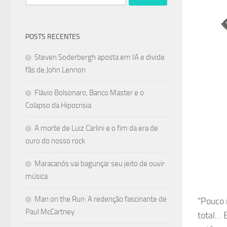
por:
POSTS RECENTES
Steven Soderbergh aposta em IA e divide
fãs de John Lennon
Flávio Bolsonaro, Banco Master e o
Colapso da Hipocrisia
A morte de Luiz Carlini e o fim da era de
ouro do nosso rock
Maracanós vai bagunçar seu jeito de ouvir
música
Man on the Run: A redenção fascinante de
“Pouco 
Paul McCartney
total… 