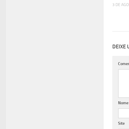
3 DE AGO
DEIXE
Comen
Nom
Site