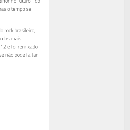
lhor no futuro”, do
 mas o tempo se
 rock brasileiro,
a das mais
012 e foi remixado
e não pode faltar