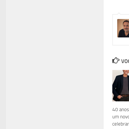
VOC
40 anos
um novo
celebrar