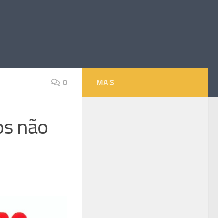
0
MAIS
os não