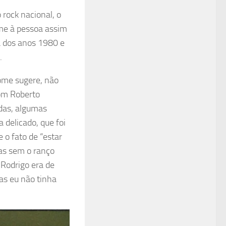
 rock nacional, o
ome à pessoa assim
a dos anos 1980 e
.
ome sugere, não
com Roberto
adas, algumas
 delicado, que foi
 o fato de “estar
as sem o ranço
 Rodrigo era de
Mas eu não tinha