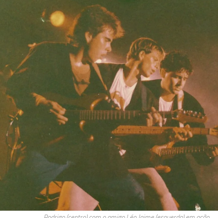
Rodrigo (centro) com o amigo Léo Jaime (esquerda) em ação…