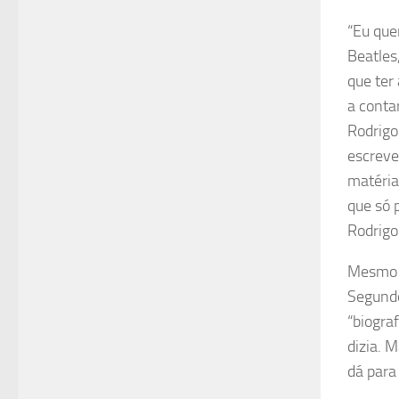
“Eu que
Beatles,
que ter
a contar
Rodrigo
escreve
matéria
que só 
Rodrigo
Mesmo as
Segundo
“biograf
dizia. 
dá para 