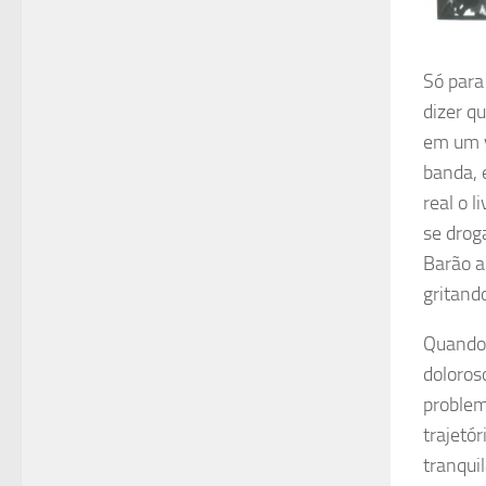
Só para 
dizer q
em um v
banda, 
real o 
se drog
Barão a
gritand
Quando 
doloros
problem
trajetór
tranquil