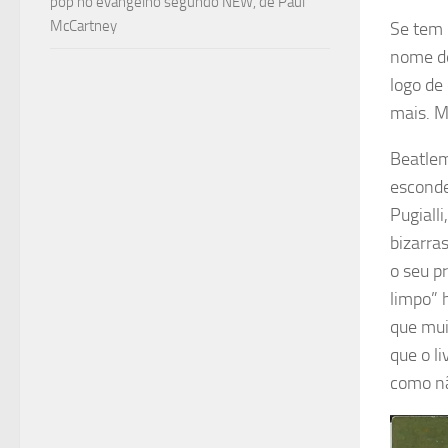
pop no evangelho segundo NEW, de Paul
McCartney
Se tem 
nome de
logo de
mais. M
Beatlem
esconde
Pugiall
bizarra
o seu p
limpo” 
que mui
que o l
como nã