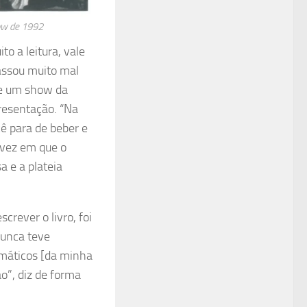
how de 1992
to a leitura, vale
assou muito mal
de um show da
presentação. “Na
ê para de beber e
 vez em que o
a e a plateia
rever o livro, foi
nunca teve
máticos [da minha
ão”, diz de forma