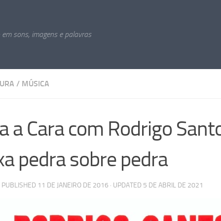
o em sons, imagens e palavras
TURA
/
MÚSICA
a a Cara com Rodrigo Sant
xa pedra sobre pedra
· PUBLISHED
11 DE JANEIRO DE 2016
· UPDATED
5 DE ABRIL DE 2021