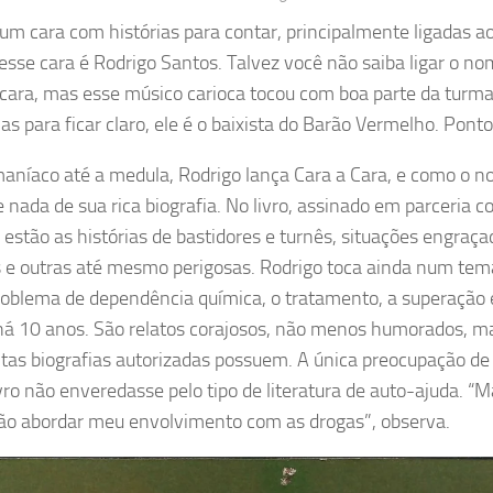
um cara com histórias para contar, principalmente ligadas ao
sse cara é Rodrigo Santos. Talvez você não saiba ligar o n
 cara, mas esse músico carioca tocou com boa parte da turm
as para ficar claro, ele é o baixista do Barão Vermelho. Ponto
aníaco até a medula, Rodrigo lança Cara a Cara, e como o n
 nada de sua rica biografia. No livro, assinado em parceria 
i, estão as histórias de bastidores e turnês, situações engraç
s e outras até mesmo perigosas. Rodrigo toca ainda num tema
roblema de dependência química, o tratamento, a superação e
há 10 anos. São relatos corajosos, não menos humorados, m
tas biografias autorizadas possuem. A única preocupação de
ivro não enveredasse pelo tipo de literatura de auto-ajuda. “
o abordar meu envolvimento com as drogas”, observa.