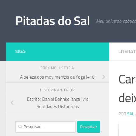
Skip to content
Pitadas do Sal
Meu universo caótic
SIGA:
LITERA
PRÓXIMO HISTÓRIA
Car
A beleza dos movimentos da Yoga (+18)
HISTÓRIA ANTERIOR
dei
Escritor Daniel Behnke lança livro
Realidades Distorcidas
POR
SAL
Pesquisar
por: