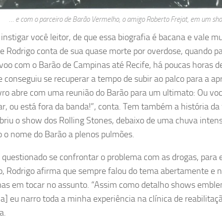
… e com o parceiro de Barão Vermelho, o amigo Roberto Frejat, em um s
instigar você leitor, de que essa biografia é bacana e vale mui
ue Rodrigo conta de sua quase morte por overdose, quando p
oo com o Barão de Campinas até Recife, há poucas horas 
e conseguiu se recuperar a tempo de subir ao palco para a a
livro abre com uma reunião do Barão para um ultimato: Ou voc
ar, ou está fora da banda!”, conta. Tem também a história da
briu o show dos Rolling Stones, debaixo de uma chuva intens
o o nome do Barão a plenos pulmões.
questionado se confrontar o problema com as drogas, para esc
o, Rodrigo afirma que sempre falou do tema abertamente e 
as em tocar no assunto. “Assim como detalho shows emble
ia] eu narro toda a minha experiência na clínica de reabilitaç
a.