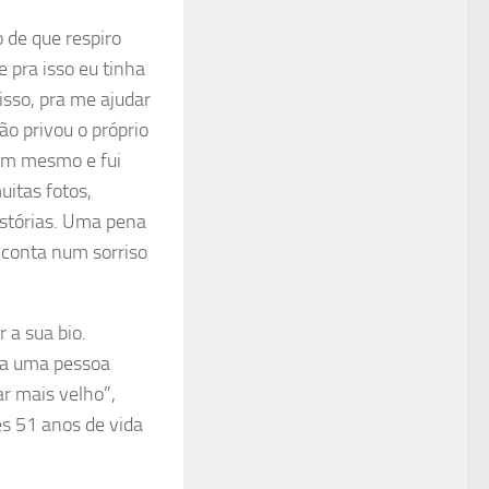
 de que respiro
e pra isso eu tinha
isso, pra me ajudar
não privou o próprio
mim mesmo e fui
uitas fotos,
stórias. Uma pena
 conta num sorriso
 a sua bio.
va uma pessoa
ar mais velho”,
es 51 anos de vida