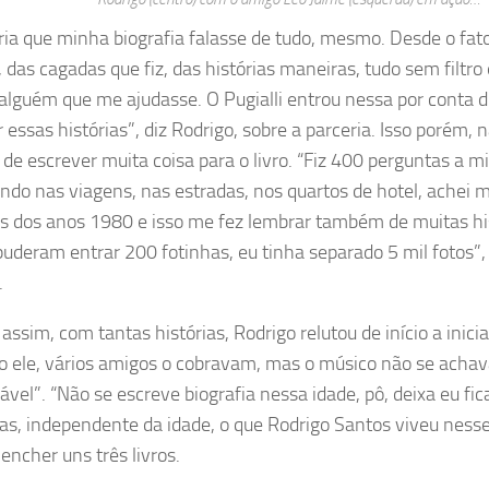
ria que minha biografia falasse de tudo, mesmo. Desde o fato
 das cagadas que fiz, das histórias maneiras, tudo sem filtro 
 alguém que me ajudasse. O Pugialli entrou nessa por conta d
 essas histórias”, diz Rodrigo, sobre a parceria. Isso porém, 
 de escrever muita coisa para o livro. “Fiz 400 perguntas a 
ndo nas viagens, nas estradas, nos quartos de hotel, achei m
s dos anos 1980 e isso me fez lembrar também de muitas hi
puderam entrar 200 fotinhas, eu tinha separado 5 mil fotos”,
.
sim, com tantas histórias, Rodrigo relutou de início a iniciar
 ele, vários amigos o cobravam, mas o músico não se acha
ável”. “Não se escreve biografia nessa idade, pô, deixa eu fic
Mas, independente da idade, o que Rodrigo Santos viveu ness
encher uns três livros.