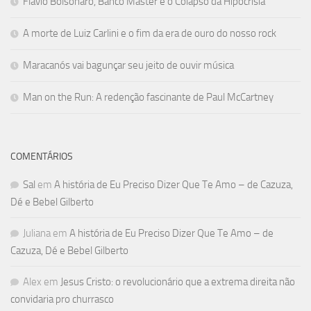
Flávio Bolsonaro, Banco Master e o Colapso da Hipocrisia
A morte de Luiz Carlini e o fim da era de ouro do nosso rock
Maracanós vai bagunçar seu jeito de ouvir música
Man on the Run: A redenção fascinante de Paul McCartney
COMENTÁRIOS
Sal
em
A história de Eu Preciso Dizer Que Te Amo – de Cazuza,
Dé e Bebel Gilberto
Juliana
em
A história de Eu Preciso Dizer Que Te Amo – de
Cazuza, Dé e Bebel Gilberto
Alex
em
Jesus Cristo: o revolucionário que a extrema direita não
convidaria pro churrasco