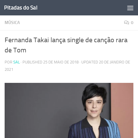
Pitadas do Sal
Skip to content
MÚSICA
0
Fernanda Takai lança single de canção rara
de Tom
POR
SAL
· PUBLISHED
25 DE MAIO DE 2018
· UPDATED
20 DE JANEIRO DE
2021