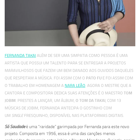
FERNANDA TAKAI
ALÉM DE SER UMA SIMPATIA COMO PESSOA É UMA
ARTISTA QUE POSSUI UM TALENTO PARA SE ENTREGAR A PROJETOS
MARAVILHOSOS QUE FAZEM UM BEM DANADO AOS OUVIDOS DAQUELES
QUE RESPEITAM A MÚSICA. FOI ASSIM COM O
PATO FU
E FOI ASSIM COM
O TRABALHO EM HOMENAGEM A
NARA LEÃO
. AGORA O MESTRE QUE A
CANTORA E COMPOSITORA DEDICA SUAS ATENÇÕES É O MAESTRO
TOM
JOBIM
. PRESTES A LANÇAR, UM ÁLBUM,
O TOM DA TAKAI
, COM 13
MÚSICAS DE JOBIM, FERNANDA ANTECIPA O GOSTINHO COM
UM
SINGLE
FRESQUINHO, DISPONÍVEL NAS PLATAFORMAS DIGITAIS.
Só Saudade
é uma “raridade” garimpada por Fernanda para este novo
projeto. Composta em 1956, essa é uma das canções menos