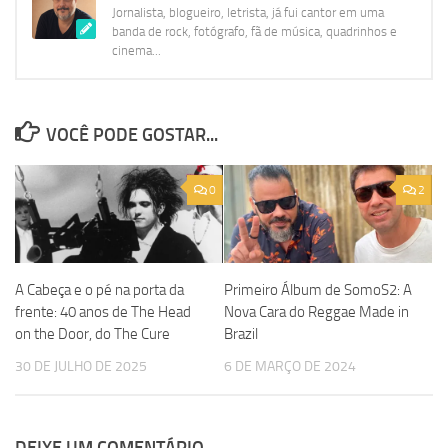
Jornalista, blogueiro, letrista, já fui cantor em uma
banda de rock, fotógrafo, fã de música, quadrinhos e
cinema...
VOCÊ PODE GOSTAR...
0
2
A Cabeça e o pé na porta da
Primeiro Álbum de SomoS2: A
frente: 40 anos de The Head
Nova Cara do Reggae Made in
on the Door, do The Cure
Brazil
30 DE JULHO DE 2025
6 DE MARÇO DE 2024
DEIXE UM COMENTÁRIO