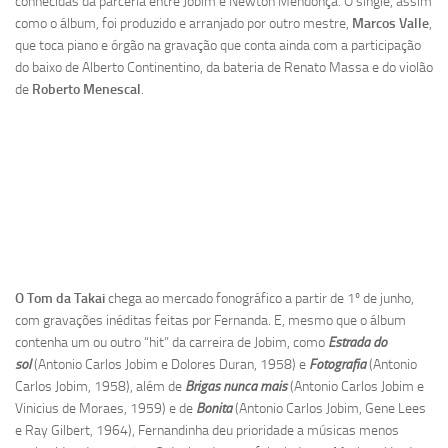
conhecidas da parceria entre Jobim e Newton Mendonça. O single, assim
como o álbum, foi produzido e arranjado por outro mestre,
Marcos Valle
,
que toca piano e órgão na gravação que conta ainda com a participação
do baixo de Alberto Continentino, da bateria de Renato Massa e do violão
de
Roberto Menescal
.
O Tom da Takai
chega ao mercado fonográfico a partir de 1º de junho,
com gravações inéditas feitas por Fernanda. E, mesmo que o álbum
contenha um ou outro “hit” da carreira de Jobim, como
Estrada do
sol
(Antonio Carlos Jobim e Dolores Duran, 1958) e
Fotografia
(Antonio
Carlos Jobim, 1958), além de
Brigas nunca mais
(Antonio Carlos Jobim e
Vinicius de Moraes, 1959) e de
Bonita
(Antonio Carlos Jobim, Gene Lees
e Ray Gilbert, 1964), Fernandinha deu prioridade a músicas menos