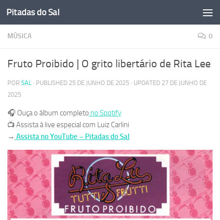
Pitadas do Sal
Skip to content
MÚSICA
0
Fruto Proibido | O grito libertário de Rita Lee
POR
SAL
· PUBLISHED
25 DE JUNHO DE 2025
· UPDATED
27 DE JUNHO DE
2025
🎧 Ouça o álbum completo
no Spotify
📺 Assista à live especial com Luiz Carlini
→
Assista no YouTube – Pitadas do Sal