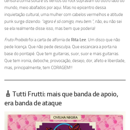
censura comia solta e os ventos do rock sopravam do outro lado do
mundo, meio abafados por aqui. Mas no epicentro dessa
inquietação cultural, uma mulher com cabelos vermelhos e atitude
punk surge dizendo:
“agora é só comigo, meu bem.”
, não, eu não sei
se ela realmente disse isso, mas bem que poderia!
Fruto Proibido
foi a carta de alforria de
Rita Lee
. Um disco que não
pede licença. Que não pede desculpa. Que escancara a porta na
base do pontapé. Que tem guitarras, suor, suor e mais guitarras.
Que tem ironia, deboche, provocação, desejo, dor, afeto e liberdade,
mas, principalmente, tem CORAGEM!!
🎸 Tutti Frutti: mais que banda de apoio,
era banda de ataque