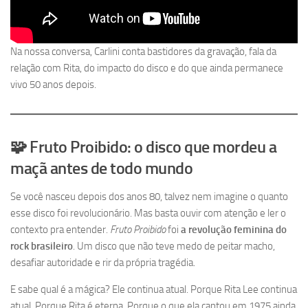
Na nossa conversa, Carlini conta bastidores da gravação, fala da
relação com Rita, do impacto do disco e do que ainda permanece
vivo 50 anos depois.
🧩 Fruto Proibido: o disco que mordeu a
maçã antes de todo mundo
Se você nasceu depois dos anos 80, talvez nem imagine o quanto
esse disco foi revolucionário. Mas basta ouvir com atenção e ler o
contexto pra entender.
Fruto Proibido
foi
a revolução feminina do
rock brasileiro
. Um disco que não teve medo de peitar macho,
desafiar autoridade e rir da própria tragédia.
E sabe qual é a mágica? Ele continua atual. Porque Rita Lee continua
atual. Porque Rita é eterna. Porque o que ela cantou em 1975 ainda