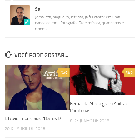
Sal
Jornalista, blogueiro, letrista, já fui cantor em uma
banda de rock, fotógrafo, fã de música, quadrinhos e
cinema...
VOCÊ PODE GOSTAR...
0
0
Fernanda Abreu grava Anitta e
Paralamas
DJ Avicii morre aos 28 anos DJ
8 DE JUNHO DE 2018
20 DE ABRIL DE 2018