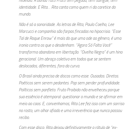
rebeldia. A banda Tutti Frutti tem pegada, tem suingue, tem
identidade. E Rita… Rita canta como quem ri da caretice do
mundo.
Não é só a sonoridade. As letras de Rita, Paulo Coelho, Lee
Marcucci e companhia são farpas fincadas na hipocrisia. “Esse
Tal de Roque Enrow” é mais do que uma ode ao gênero, é uma
ironia contra os que o desdenham. “Agora Só Falta Você”
transforma abandono em libertação. “Ovelha Negra” é um hino
geracional. Um abraço coletivo em todos que se sentem
deslocados, diferentes, fora da curva.
O Brasil ainda precisa de discos como esse. Ousados. Diretos.
Poéticos sem serem pedantes. Pop sem perder profundidade.
Políticos sem panfleto.
Fruto Proibido
não envelheceu porque
sua essência é atemporal: questionar o mundo e se afirmar em
meio ao caos. E, convenhamos, Rita Lee fez isso com um sorriso
no rosto, um olhar afiado e uma irreverência que nunca passou
recibo.
Com esse disco, Rita deixou definitivamente o rótulo de “ex-