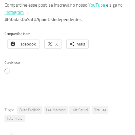
Compartilhe esse post, se inscreva no nosso
YouTube
e siga no
Instagram
→
#PitadasDoSal #ApoieOsIndependentes
Compartilhe isso:
Facebook
X
Mais
Curtir isso:
Carregando...
Tags:
Fruto Proibido
Lee Marcucci
Luiz Carlini
Rita Lee
Tutti Frutti