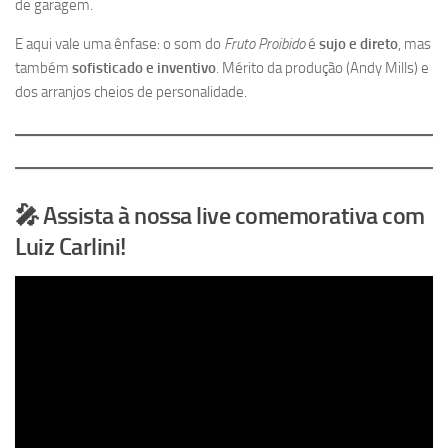
de garagem.
E aqui vale uma ênfase: o som do
Fruto Proibido
é
sujo e direto
, mas
também
sofisticado e inventivo
. Mérito da produção (Andy Mills) e
dos arranjos cheios de personalidade.
🎤 Assista à nossa live comemorativa com
Luiz Carlini!