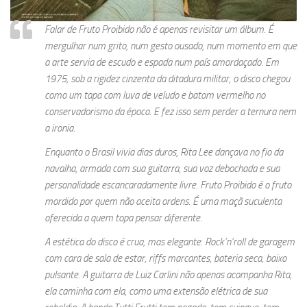
Falar de
Fruto Proibido
não é apenas revisitar um álbum. É
mergulhar num grito, num gesto ousado, num momento em que
a arte servia de escudo e espada num país amordaçado. Em
1975, sob a rigidez cinzenta da ditadura militar, o disco chegou
como um tapa com luva de veludo e batom vermelho no
conservadorismo da época. E fez isso sem perder a ternura nem
a ironia.
Enquanto o Brasil vivia dias duros, Rita Lee dançava no fio da
navalha, armada com sua guitarra, sua voz debochada e sua
personalidade escancaradamente livre.
Fruto Proibido
é o fruto
mordido por quem não aceita ordens. É uma maçã suculenta
oferecida a quem topa pensar diferente.
A estética do disco é crua, mas elegante. Rock’n’roll de garagem
com cara de sala de estar, riffs marcantes, bateria seca, baixo
pulsante. A guitarra de Luiz Carlini não apenas acompanha Rita,
ela caminha com ela, como uma extensão elétrica de sua