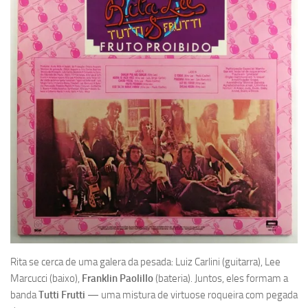
Rita se cerca de uma galera da pesada: Luiz Carlini (guitarra), Lee
Marcucci (baixo),
Franklin Paolillo
(bateria). Juntos, eles formam a
banda
Tutti Frutti
— uma mistura de virtuose roqueira com pegada